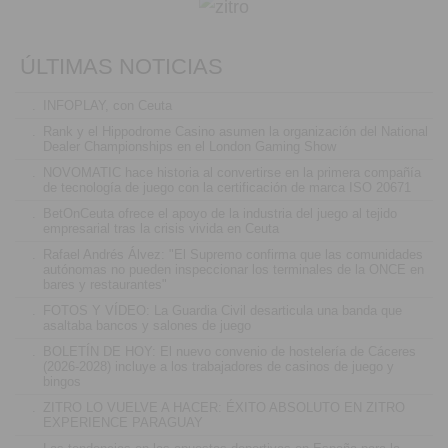
ÚLTIMAS NOTICIAS
.
INFOPLAY, con Ceuta
.
Rank y el Hippodrome Casino asumen la organización del National
Dealer Championships en el London Gaming Show
.
NOVOMATIC hace historia al convertirse en la primera compañía
de tecnología de juego con la certificación de marca ISO 20671
.
BetOnCeuta ofrece el apoyo de la industria del juego al tejido
empresarial tras la crisis vivida en Ceuta
.
Rafael Andrés Álvez: "El Supremo confirma que las comunidades
autónomas no pueden inspeccionar los terminales de la ONCE en
bares y restaurantes"
.
FOTOS Y VÍDEO: La Guardia Civil desarticula una banda que
asaltaba bancos y salones de juego
.
BOLETÍN DE HOY: El nuevo convenio de hostelería de Cáceres
(2026-2028) incluye a los trabajadores de casinos de juego y
bingos
.
ZITRO LO VUELVE A HACER: ÉXITO ABSOLUTO EN ZITRO
EXPERIENCE PARAGUAY