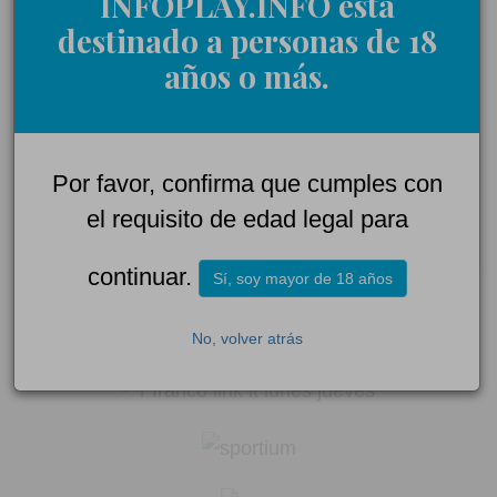
INFOPLAY.INFO está
destinado a personas de 18
Comentarios:
años o más.
Acepto las
normas de participación
Por favor, confirma que cumples con
el requisito de edad legal para
Enviar
continuar.
Sí, soy mayor de 18 años
No, volver atrás