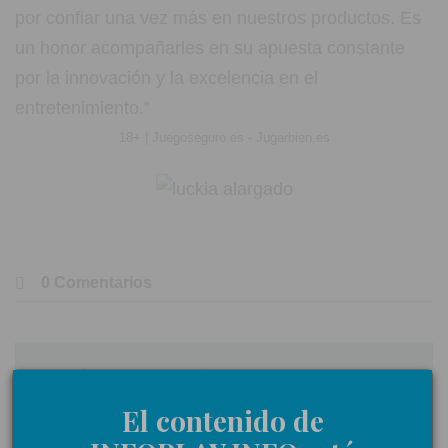
por confiar una vez más en nuestros productos. Es
un honor acompañarles en su apuesta constante
por la innovación y la excelencia en el
entretenimiento.”
18+ | Juegoseguro.es - Jugarbien.es
0 Comentarios
Déjanos tu opinión
El contenido de
Nombre: