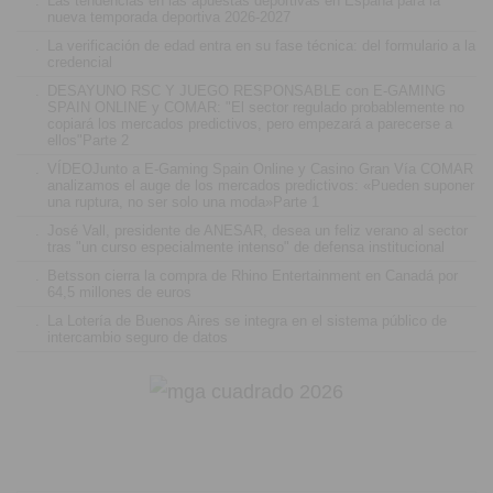
.
Las tendencias en las apuestas deportivas en España para la
nueva temporada deportiva 2026-2027
.
La verificación de edad entra en su fase técnica: del formulario a la
credencial
.
DESAYUNO RSC Y JUEGO RESPONSABLE con E-GAMING
SPAIN ONLINE y COMAR: "El sector regulado probablemente no
copiará los mercados predictivos, pero empezará a parecerse a
ellos"Parte 2
.
VÍDEOJunto a E-Gaming Spain Online y Casino Gran Vía COMAR
analizamos el auge de los mercados predictivos: «Pueden suponer
una ruptura, no ser solo una moda»Parte 1
.
José Vall, presidente de ANESAR, desea un feliz verano al sector
tras "un curso especialmente intenso" de defensa institucional
.
Betsson cierra la compra de Rhino Entertainment en Canadá por
64,5 millones de euros
.
La Lotería de Buenos Aires se integra en el sistema público de
intercambio seguro de datos