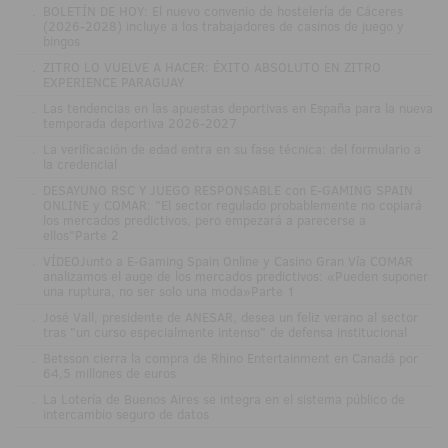
.
BOLETÍN DE HOY: El nuevo convenio de hostelería de Cáceres
(2026-2028) incluye a los trabajadores de casinos de juego y
bingos
.
ZITRO LO VUELVE A HACER: ÉXITO ABSOLUTO EN ZITRO
EXPERIENCE PARAGUAY
.
Las tendencias en las apuestas deportivas en España para la nueva
temporada deportiva 2026-2027
.
La verificación de edad entra en su fase técnica: del formulario a
la credencial
.
DESAYUNO RSC Y JUEGO RESPONSABLE con E-GAMING SPAIN
ONLINE y COMAR: "El sector regulado probablemente no copiará
los mercados predictivos, pero empezará a parecerse a
ellos"Parte 2
.
VÍDEOJunto a E-Gaming Spain Online y Casino Gran Vía COMAR
analizamos el auge de los mercados predictivos: «Pueden suponer
una ruptura, no ser solo una moda»Parte 1
.
José Vall, presidente de ANESAR, desea un feliz verano al sector
tras "un curso especialmente intenso" de defensa institucional
.
Betsson cierra la compra de Rhino Entertainment en Canadá por
64,5 millones de euros
.
La Lotería de Buenos Aires se integra en el sistema público de
intercambio seguro de datos