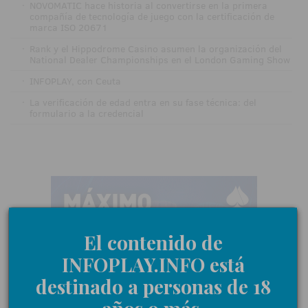
·
NOVOMATIC hace historia al convertirse en la primera
compañía de tecnología de juego con la certificación de
marca ISO 20671
·
Rank y el Hippodrome Casino asumen la organización del
National Dealer Championships en el London Gaming Show
·
INFOPLAY, con Ceuta
·
La verificación de edad entra en su fase técnica: del
formulario a la credencial
El contenido de
INFOPLAY.INFO está
destinado a personas de 18