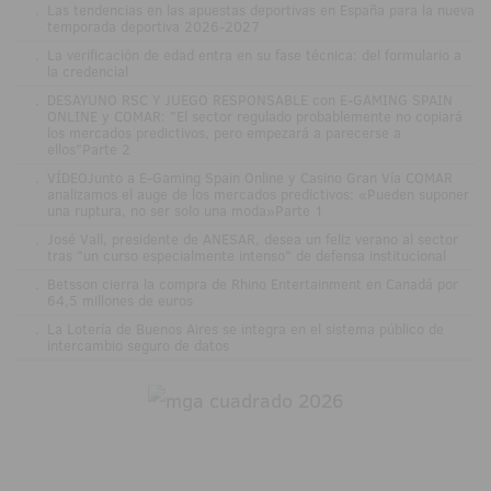
.
Las tendencias en las apuestas deportivas en España para la nueva
temporada deportiva 2026-2027
.
La verificación de edad entra en su fase técnica: del formulario a
la credencial
.
DESAYUNO RSC Y JUEGO RESPONSABLE con E-GAMING SPAIN
ONLINE y COMAR: "El sector regulado probablemente no copiará
los mercados predictivos, pero empezará a parecerse a
ellos"Parte 2
.
VÍDEOJunto a E-Gaming Spain Online y Casino Gran Vía COMAR
analizamos el auge de los mercados predictivos: «Pueden suponer
una ruptura, no ser solo una moda»Parte 1
.
José Vall, presidente de ANESAR, desea un feliz verano al sector
tras "un curso especialmente intenso" de defensa institucional
.
Betsson cierra la compra de Rhino Entertainment en Canadá por
64,5 millones de euros
.
La Lotería de Buenos Aires se integra en el sistema público de
intercambio seguro de datos