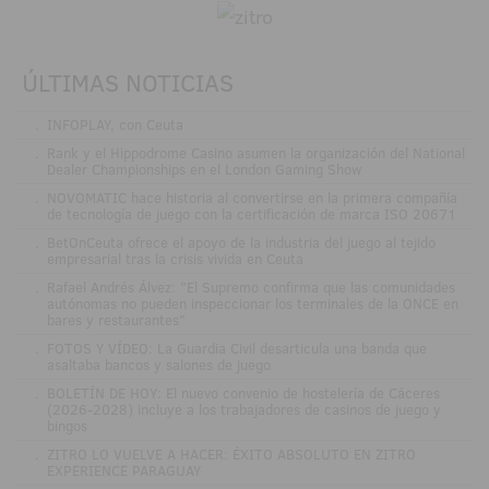
ÚLTIMAS NOTICIAS
.
INFOPLAY, con Ceuta
.
Rank y el Hippodrome Casino asumen la organización del National
Dealer Championships en el London Gaming Show
.
NOVOMATIC hace historia al convertirse en la primera compañía
de tecnología de juego con la certificación de marca ISO 20671
.
BetOnCeuta ofrece el apoyo de la industria del juego al tejido
empresarial tras la crisis vivida en Ceuta
.
Rafael Andrés Álvez: "El Supremo confirma que las comunidades
autónomas no pueden inspeccionar los terminales de la ONCE en
bares y restaurantes"
.
FOTOS Y VÍDEO: La Guardia Civil desarticula una banda que
asaltaba bancos y salones de juego
.
BOLETÍN DE HOY: El nuevo convenio de hostelería de Cáceres
(2026-2028) incluye a los trabajadores de casinos de juego y
bingos
.
ZITRO LO VUELVE A HACER: ÉXITO ABSOLUTO EN ZITRO
EXPERIENCE PARAGUAY