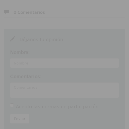
0 Comentarios
Déjanos tu opinión
Nombre:
Comentarios:
Acepto las
normas de participación
Enviar