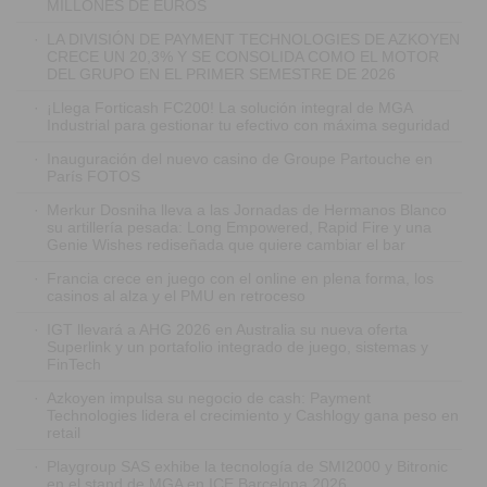
MILLONES DE EUROS
·
LA DIVISIÓN DE PAYMENT TECHNOLOGIES DE AZKOYEN
CRECE UN 20,3% Y SE CONSOLIDA COMO EL MOTOR
DEL GRUPO EN EL PRIMER SEMESTRE DE 2026
·
¡Llega Forticash FC200! La solución integral de MGA
Industrial para gestionar tu efectivo con máxima seguridad
·
Inauguración del nuevo casino de Groupe Partouche en
París FOTOS
·
Merkur Dosniha lleva a las Jornadas de Hermanos Blanco
su artillería pesada: Long Empowered, Rapid Fire y una
Genie Wishes rediseñada que quiere cambiar el bar
·
Francia crece en juego con el online en plena forma, los
casinos al alza y el PMU en retroceso
·
IGT llevará a AHG 2026 en Australia su nueva oferta
Superlink y un portafolio integrado de juego, sistemas y
FinTech
·
Azkoyen impulsa su negocio de cash: Payment
Technologies lidera el crecimiento y Cashlogy gana peso en
retail
·
Playgroup SAS exhibe la tecnología de SMI2000 y Bitronic
en el stand de MGA en ICE Barcelona 2026