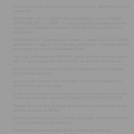
.
La verificación de edad entra en su fase técnica: del formulario a la
credencial
.
DESAYUNO RSC Y JUEGO RSEPONSABLE con E-GAMING
SPAIN ONLINE y COMAR: "El sector regulado probablemente no
copiará los mercados predictivos, pero empezará a parecerse a
ellos"Parte 2
.
VÍDEOJunto a E-Gaming Spain Online y Casino Gran Vía COMAR
analizamos el auge de los mercados predictivos: «Pueden suponer
una ruptura, no ser solo una moda»Parte 1
.
José Vall, presidente de ANESAR, desea un feliz verano al sector
tras "un curso especialmente intenso" de defensa institucional
.
Betsson cierra la compra de Rhino Entertainment en Canadá por
64,5 millones de euros
.
La Lotería de Buenos Aires se integra en el sistema público de
intercambio seguro de datos
.
El Ejecutivo socialdemócrata danés convoca nuevas licencias de
casino de hasta diez añosPUBLICAMOS LA CONVOCATORIA
.
Manuel Lao, exdueño de Cirsa, gana millones con el 'boom' de los
centros de datos de Merlin
.
Navarra condiciona sus 3,1 millones en ayudas al deporte federado
a no tener publicidad de apuestas
.
Extremadura prevé recaudar 24,55 millones de euros por