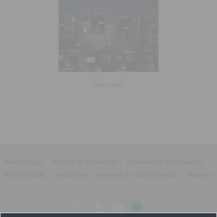
PUBLICIDAD
|
|
|
Aviso Legal
Política de Privacidad
Normas de Participación
|
AVISO LEGAL: Condiciones y términos de uso del portal
Partners
Síguenos en