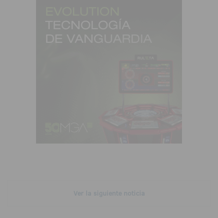
Ver la siguiente noticia