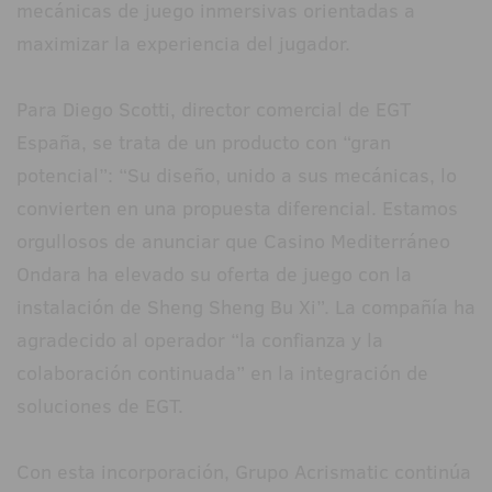
mecánicas de juego inmersivas orientadas a
maximizar la experiencia del jugador.
Para Diego Scotti, director comercial de EGT
España, se trata de un producto con “gran
potencial”: “Su diseño, unido a sus mecánicas, lo
convierten en una propuesta diferencial. Estamos
orgullosos de anunciar que Casino Mediterráneo
Ondara ha elevado su oferta de juego con la
instalación de Sheng Sheng Bu Xi”. La compañía ha
agradecido al operador “la confianza y la
colaboración continuada” en la integración de
soluciones de EGT.
Con esta incorporación, Grupo Acrismatic continúa