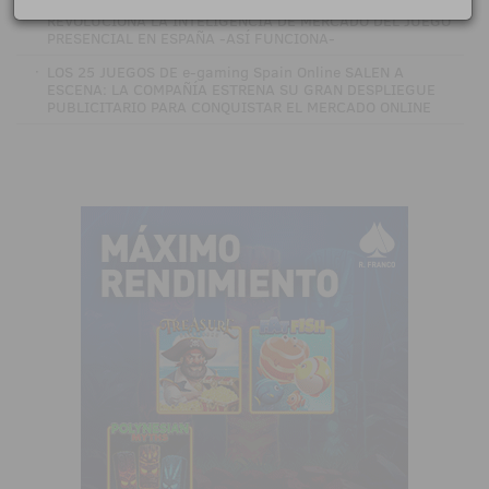
·
GMONITOR LANZA ATLAS, EL MAPA EN VIVO QUE
REVOLUCIONA LA INTELIGENCIA DE MERCADO DEL JUEGO
PRESENCIAL EN ESPAÑA -ASÍ FUNCIONA-
·
LOS 25 JUEGOS DE e-gaming Spain Online SALEN A
ESCENA: LA COMPAÑÍA ESTRENA SU GRAN DESPLIEGUE
PUBLICITARIO PARA CONQUISTAR EL MERCADO ONLINE