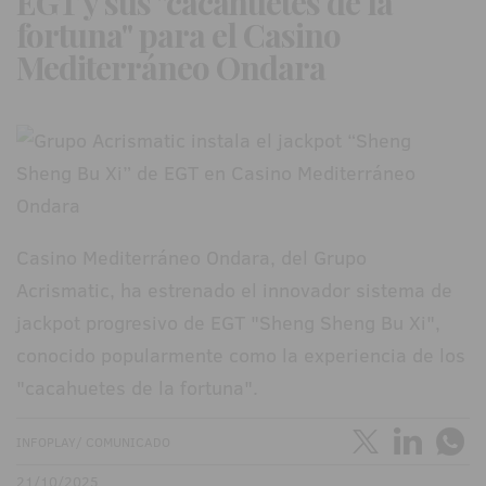
EGT y sus "cacahuetes de la
fortuna" para el Casino
Mediterráneo Ondara
Casino Mediterráneo Ondara, del Grupo
Acrismatic, ha estrenado el innovador sistema de
jackpot progresivo de EGT "Sheng Sheng Bu Xi",
conocido popularmente como la experiencia de los
"cacahuetes de la fortuna".
INFOPLAY/ COMUNICADO
21/10/2025