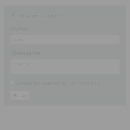
Déjanos tu opinión
Nombre:
Comentarios:
Acepto las
normas de participación
Enviar