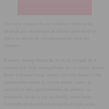
Con esta instalación, el complejo refuerza su
apuesta por tecnología de última generación y
eleva su oferta de entretenimiento para los
clientes.
El nuevo Sheng Sheng Bu Xi es un jackpot de 4
niveles que llega acompañado de los títulos Bonus
Boom y Bonus Craze, ambos con tres Bonus Links
combinables entre sí, lo que añade capas de
emoción y más oportunidades de premio. La
propuesta destaca por su diseño impactante
inspirado en la simbología asiática y por unas