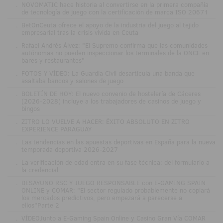
.
NOVOMATIC hace historia al convertirse en la primera compañía
de tecnología de juego con la certificación de marca ISO 20671
.
BetOnCeuta ofrece el apoyo de la industria del juego al tejido
empresarial tras la crisis vivida en Ceuta
.
Rafael Andrés Álvez: "El Supremo confirma que las comunidades
autónomas no pueden inspeccionar los terminales de la ONCE en
bares y restaurantes"
.
FOTOS Y VÍDEO: La Guardia Civil desarticula una banda que
asaltaba bancos y salones de juego
.
BOLETÍN DE HOY: El nuevo convenio de hostelería de Cáceres
(2026-2028) incluye a los trabajadores de casinos de juego y
bingos
.
ZITRO LO VUELVE A HACER: ÉXITO ABSOLUTO EN ZITRO
EXPERIENCE PARAGUAY
.
Las tendencias en las apuestas deportivas en España para la nueva
temporada deportiva 2026-2027
.
La verificación de edad entra en su fase técnica: del formulario a
la credencial
.
DESAYUNO RSC Y JUEGO RESPONSABLE con E-GAMING SPAIN
ONLINE y COMAR: "El sector regulado probablemente no copiará
los mercados predictivos, pero empezará a parecerse a
ellos"Parte 2
.
VÍDEOJunto a E-Gaming Spain Online y Casino Gran Vía COMAR