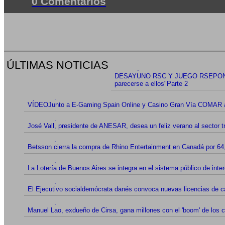
0 Comentarios
ÚLTIMAS NOTICIAS
.
DESAYUNO RSC Y JUEGO RSEPONSABLE
parecerse a ellos"Parte 2
.
VÍDEOJunto a E-Gaming Spain Online y Casino Gran Vía COMAR ana
.
José Vall, presidente de ANESAR, desea un feliz verano al sector t
.
Betsson cierra la compra de Rhino Entertainment en Canadá por 64
.
La Lotería de Buenos Aires se integra en el sistema público de int
.
El Ejecutivo socialdemócrata danés convoca nuevas licencias
.
Manuel Lao, exdueño de Cirsa, gana millones con el 'boom' de los c
.