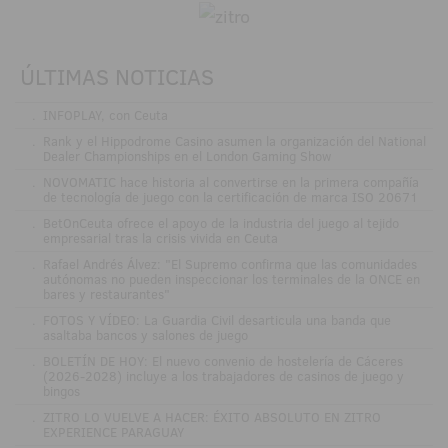
ÚLTIMAS NOTICIAS
.
INFOPLAY, con Ceuta
.
Rank y el Hippodrome Casino asumen la organización del National
Dealer Championships en el London Gaming Show
.
NOVOMATIC hace historia al convertirse en la primera compañía
de tecnología de juego con la certificación de marca ISO 20671
.
BetOnCeuta ofrece el apoyo de la industria del juego al tejido
empresarial tras la crisis vivida en Ceuta
.
Rafael Andrés Álvez: "El Supremo confirma que las comunidades
autónomas no pueden inspeccionar los terminales de la ONCE en
bares y restaurantes"
.
FOTOS Y VÍDEO: La Guardia Civil desarticula una banda que
asaltaba bancos y salones de juego
.
BOLETÍN DE HOY: El nuevo convenio de hostelería de Cáceres
(2026-2028) incluye a los trabajadores de casinos de juego y
bingos
.
ZITRO LO VUELVE A HACER: ÉXITO ABSOLUTO EN ZITRO
EXPERIENCE PARAGUAY