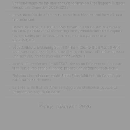
.
Las tendencias en las apuestas deportivas en España para la nueva
temporada deportiva 2026-2027
.
La verificación de edad entra en su fase técnica: del formulario a
la credencial
.
DESAYUNO RSC Y JUEGO RESPONSABLE con E-GAMING SPAIN
ONLINE y COMAR: "El sector regulado probablemente no copiará
los mercados predictivos, pero empezará a parecerse a
ellos"Parte 2
.
VÍDEOJunto a E-Gaming Spain Online y Casino Gran Vía COMAR
analizamos el auge de los mercados predictivos: «Pueden suponer
una ruptura, no ser solo una moda»Parte 1
.
José Vall, presidente de ANESAR, desea un feliz verano al sector
tras "un curso especialmente intenso" de defensa institucional
.
Betsson cierra la compra de Rhino Entertainment en Canadá por
64,5 millones de euros
.
La Lotería de Buenos Aires se integra en el sistema público de
intercambio seguro de datos