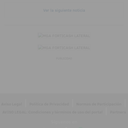
Ver la siguiente noticia
PUBLICIDAD
|
|
|
Aviso Legal
Política de Privacidad
Normas de Participación
|
AVISO LEGAL: Condiciones y términos de uso del portal
Partners
Síguenos en