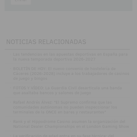
NOTICIAS RELACIONADAS
·
Las tendencias en las apuestas deportivas en España para
la nueva temporada deportiva 2026-2027
·
BOLETÍN DE HOY: El nuevo convenio de hostelería de
Cáceres (2026-2028) incluye a los trabajadores de casinos
de juego y bingos
·
FOTOS Y VÍDEO: La Guardia Civil desarticula una banda
que asaltaba bancos y salones de juego
·
Rafael Andrés Álvez: "El Supremo confirma que las
comunidades autónomas no pueden inspeccionar los
terminales de la ONCE en bares y restaurantes"
·
Rank y el Hippodrome Casino asumen la organización del
National Dealer Championships en el London Gaming Show
·
La verificación de edad entra en su fase técnica: del