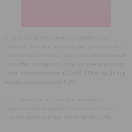
El dato más positivo llega por el lado de las
máquinas. Los ingresos netos por máquinas suben
hasta 49.655.783 euros, un 10,0% más interanual.
En cambio, los ingresos netos por mesas de juego
(base imponible) bajan a 33.488.178 euros, lo que
supone un descenso del 5,2%.
Por su parte, los ingresos por entradas se
mantienen prácticamente planos y quedan en
146.327 euros, con una leve caída del 0,3%.