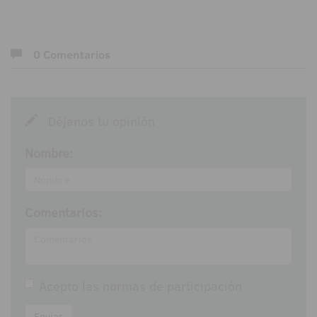
0 Comentarios
Déjanos tu opinión
Nombre:
Comentarios:
Acepto las
normas de participación
Enviar