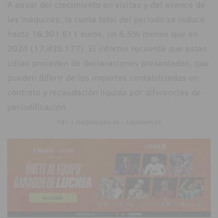
A pesar del crecimiento en visitas y del avance de
las máquinas, la cuota total del periodo se reduce
hasta 16.301.611 euros, un 6,5% menos que en
2024 (17.435.177). El informe recuerda que estas
cifras proceden de declaraciones presentadas, que
pueden diferir de los importes contabilizados en
contrato y recaudación líquida por diferencias de
periodificación.
18+ | Juegoseguro.es - Jugarbien.es