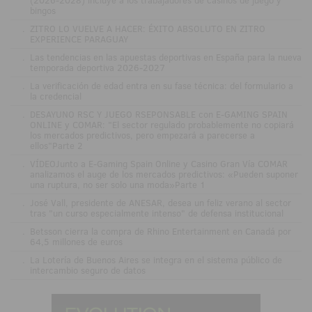
bingos
.
ZITRO LO VUELVE A HACER: ÉXITO ABSOLUTO EN ZITRO
EXPERIENCE PARAGUAY
.
Las tendencias en las apuestas deportivas en España para la nueva
temporada deportiva 2026-2027
.
La verificación de edad entra en su fase técnica: del formulario a
la credencial
.
DESAYUNO RSC Y JUEGO RSEPONSABLE con E-GAMING SPAIN
ONLINE y COMAR: "El sector regulado probablemente no copiará
los mercados predictivos, pero empezará a parecerse a
ellos"Parte 2
.
VÍDEOJunto a E-Gaming Spain Online y Casino Gran Vía COMAR
analizamos el auge de los mercados predictivos: «Pueden suponer
una ruptura, no ser solo una moda»Parte 1
.
José Vall, presidente de ANESAR, desea un feliz verano al sector
tras "un curso especialmente intenso" de defensa institucional
.
Betsson cierra la compra de Rhino Entertainment en Canadá por
64,5 millones de euros
.
La Lotería de Buenos Aires se integra en el sistema público de
intercambio seguro de datos