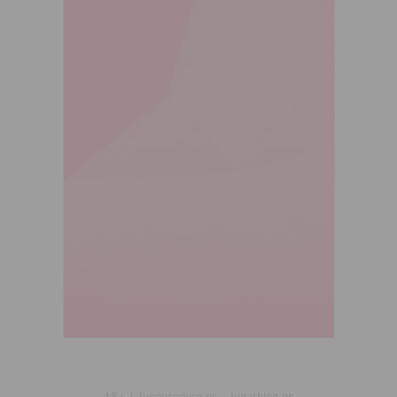
18+ | Juegoseguro.es - Jugarbien.es