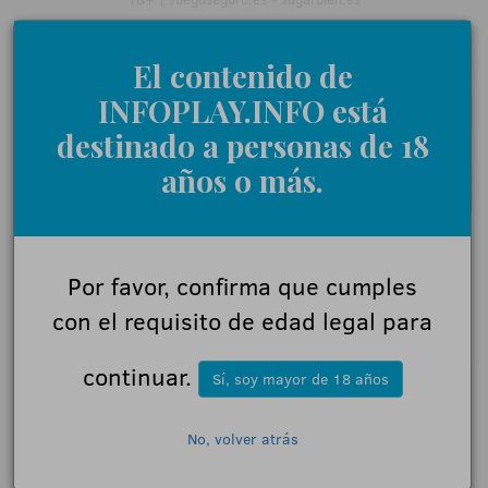
El contenido de
INFOPLAY.INFO está
destinado a personas de 18
años o más.
Por favor, confirma que cumples
0 Comentarios
con el requisito de edad legal para
continuar.
Sí, soy mayor de 18 años
Déjanos tu opinión
No, volver atrás
Nombre: