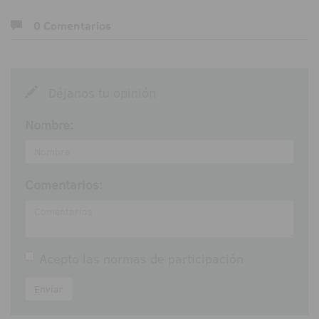
0 Comentarios
Déjanos tu opinión
Nombre:
Comentarios:
Acepto las
normas de participación
Enviar