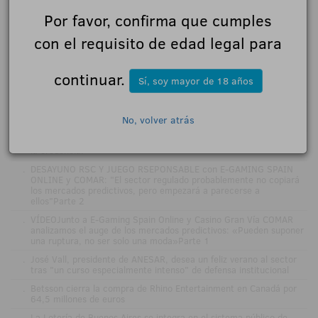
Por favor, confirma que cumples
con el requisito de edad legal para
continuar.
ÚLTIMAS NOTICIAS
Sí, soy mayor de 18 años
.
ZITRO LO VUELVE A HACER: ÉXITO ABSOLUTO EN ZITRO
No, volver atrás
EXPERIENCE PARAGUAY
.
La verificación de edad entra en su fase técnica: del formulario a
la credencial
.
DESAYUNO RSC Y JUEGO RSEPONSABLE con E-GAMING SPAIN
ONLINE y COMAR: "El sector regulado probablemente no copiará
los mercados predictivos, pero empezará a parecerse a
ellos"Parte 2
.
VÍDEOJunto a E-Gaming Spain Online y Casino Gran Vía COMAR
analizamos el auge de los mercados predictivos: «Pueden suponer
una ruptura, no ser solo una moda»Parte 1
.
José Vall, presidente de ANESAR, desea un feliz verano al sector
tras "un curso especialmente intenso" de defensa institucional
.
Betsson cierra la compra de Rhino Entertainment en Canadá por
64,5 millones de euros
.
La Lotería de Buenos Aires se integra en el sistema público de