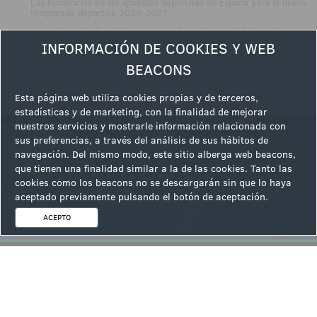
.
Las tendencias en las apuestas deportivas en España para la nueva
temporada deportiva 2026-2027
.
La verificación de edad entra en su fase técnica: del formulario a
la credencial
INFORMACIÓN DE COOKIES Y WEB
.
DESAYUNO RSC Y JUEGO RESPONSABLE con E-GAMING SPAIN
BEACONS
ONLINE y COMAR: "El sector regulado probablemente no copiará
los mercados predictivos, pero empezará a parecerse a
ellos"Parte 2
Esta página web utiliza cookies propias y de terceros,
.
VÍDEOJunto a E-Gaming Spain Online y Casino Gran Vía COMAR
estadísticas y de marketing, con la finalidad de mejorar
analizamos el auge de los mercados predictivos: «Pueden suponer
nuestros servicios y mostrarle información relacionada con
una ruptura, no ser solo una moda»Parte 1
sus preferencias, a través del análisis de sus hábitos de
.
José Vall, presidente de ANESAR, desea un feliz verano al sector
navegación. Del mismo modo, este sitio alberga web beacons,
tras "un curso especialmente intenso" de defensa institucional
que tienen una finalidad similar a la de las cookies. Tanto las
.
Betsson cierra la compra de Rhino Entertainment en Canadá por
cookies como los beacons no se descargarán sin que lo haya
64,5 millones de euros
aceptado previamente pulsando el botón de aceptación.
.
La Lotería de Buenos Aires se integra en el sistema público de
ACEPTO
intercambio seguro de datos