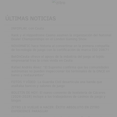
ÚLTIMAS NOTICIAS
.
INFOPLAY, con Ceuta
.
Rank y el Hippodrome Casino asumen la organización del National
Dealer Championships en el London Gaming Show
.
NOVOMATIC hace historia al convertirse en la primera compañía
de tecnología de juego con la certificación de marca ISO 20671
.
BetOnCeuta ofrece el apoyo de la industria del juego al tejido
empresarial tras la crisis vivida en Ceuta
.
Rafael Andrés Álvez: "El Supremo confirma que las comunidades
autónomas no pueden inspeccionar los terminales de la ONCE en
bares y restaurantes"
.
FOTOS Y VÍDEO: La Guardia Civil desarticula una banda que
asaltaba bancos y salones de juego
.
BOLETÍN DE HOY: El nuevo convenio de hostelería de Cáceres
(2026-2028) incluye a los trabajadores de casinos de juego y
bingos
.
ZITRO LO VUELVE A HACER: ÉXITO ABSOLUTO EN ZITRO
EXPERIENCE PARAGUAY