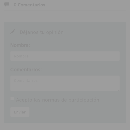
0 Comentarios
Déjanos tu opinión
Nombre:
Comentarios:
Acepto las
normas de participación
Enviar