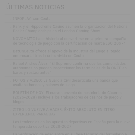
ÚLTIMAS NOTICIAS
.
INFOPLAY, con Ceuta
.
Rank y el Hippodrome Casino asumen la organización del National
Dealer Championships en el London Gaming Show
.
NOVOMATIC hace historia al convertirse en la primera compañía
de tecnología de juego con la certificación de marca ISO 20671
.
BetOnCeuta ofrece el apoyo de la industria del juego al tejido
empresarial tras la crisis vivida en Ceuta
.
Rafael Andrés Álvez: "El Supremo confirma que las comunidades
autónomas no pueden inspeccionar los terminales de la ONCE en
bares y restaurantes"
.
FOTOS Y VÍDEO: La Guardia Civil desarticula una banda que
asaltaba bancos y salones de juego
.
BOLETÍN DE HOY: El nuevo convenio de hostelería de Cáceres
(2026-2028) incluye a los trabajadores de casinos de juego y
bingos
.
ZITRO LO VUELVE A HACER: ÉXITO ABSOLUTO EN ZITRO
EXPERIENCE PARAGUAY
.
Las tendencias en las apuestas deportivas en España para la nueva
temporada deportiva 2026-2027
.
La verificación de edad entra en su fase técnica: del formulario a