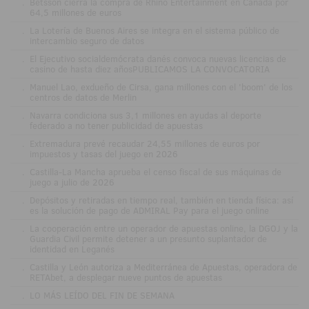
.
Betsson cierra la compra de Rhino Entertainment en Canadá por
64,5 millones de euros
.
La Lotería de Buenos Aires se integra en el sistema público de
intercambio seguro de datos
.
El Ejecutivo socialdemócrata danés convoca nuevas licencias de
casino de hasta diez añosPUBLICAMOS LA CONVOCATORIA
.
Manuel Lao, exdueño de Cirsa, gana millones con el 'boom' de los
centros de datos de Merlin
.
Navarra condiciona sus 3,1 millones en ayudas al deporte
federado a no tener publicidad de apuestas
.
Extremadura prevé recaudar 24,55 millones de euros por
impuestos y tasas del juego en 2026
.
Castilla-La Mancha aprueba el censo fiscal de sus máquinas de
juego a julio de 2026
.
Depósitos y retiradas en tiempo real, también en tienda física: así
es la solución de pago de ADMIRAL Pay para el juego online
.
La cooperación entre un operador de apuestas online, la DGOJ y la
Guardia Civil permite detener a un presunto suplantador de
identidad en Leganés
.
Castilla y León autoriza a Mediterránea de Apuestas, operadora de
RETAbet, a desplegar nueve puntos de apuestas
.
LO MÁS LEÍDO DEL FIN DE SEMANA