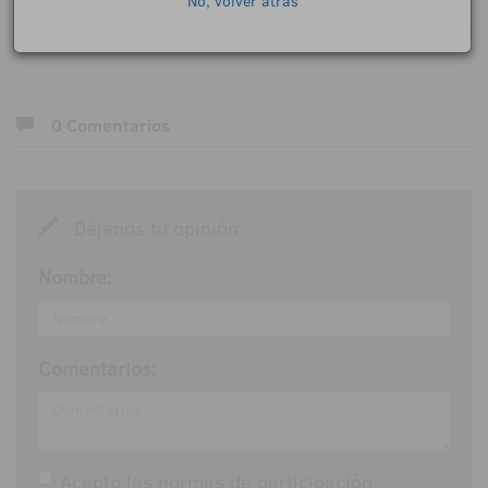
No, volver atrás
0 Comentarios
Déjanos tu opinión
Nombre:
Comentarios:
Acepto las
normas de participación