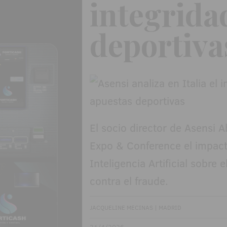
integrida
deportiva
El socio director de Asensi 
Expo & Conference el impac
Inteligencia Artificial sobre 
contra el fraude.
JACQUELINE MECINAS | MADRID