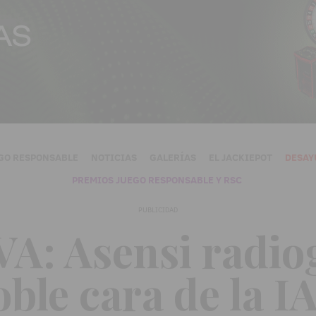
GO RESPONSABLE
NOTICIAS
GALERÍAS
EL JACKIEPOT
DESAY
PREMIOS JUEGO RESPONSABLE Y RSC
PUBLICIDAD
: Asensi radiog
doble cara de la IA