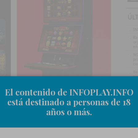
ÚL
.
IN
.
Ra
or
en
.
NO
pr
ce
.
Be
jue
Ce
.
Ra
El contenido de INFOPLAY.INFO
la
in
está destinado a personas de 18
y 
años o más.
.
FO
ba
.
BO
ho
tr