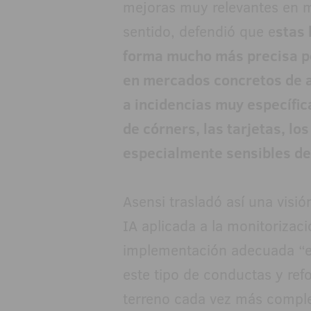
mejoras muy relevantes en ma
sentido, defendió que e
stas
forma mucho más precisa p
en mercados concretos de a
a incidencias muy específic
de córners, las tarjetas, lo
especialmente sensibles des
Asensi trasladó así una visió
IA aplicada a la monitorizaci
implementación adecuada “es
este tipo de conductas y ref
terreno cada vez más comple