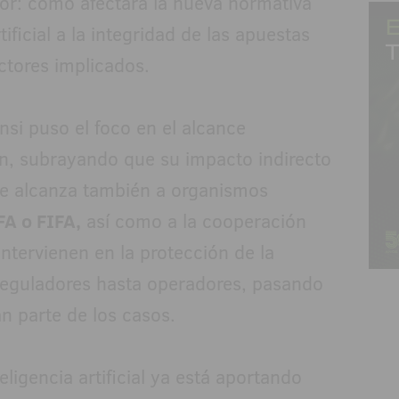
or: cómo afectará la nueva normativa
ificial a la integridad de las apuestas
actores implicados.
nsi puso el foco en el alcance
ón, subrayando que su impacto indirecto
que alcanza también a organismos
FA o FIFA,
así como a la cooperación
ntervienen en la protección de la
 reguladores hasta operadores, pasando
an parte de los casos.
eligencia artificial ya está aportando