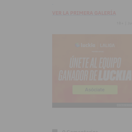
VER LA PRIMERA GALERÍA
18+ | Ju
0 Comentarios