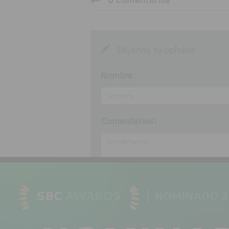
Déjanos tu opinión
Nombre:
Comentarios:
Acepto las
normas de partic
Enviar