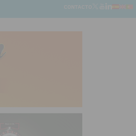
CONTACTO