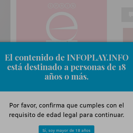
El contenido de INFOPLAY.INFO
está destinado a personas de 18
años o más.
Por favor, confirma que cumples con el
requisito de edad legal para continuar.
ÚL
Sí, soy mayor de 18 años