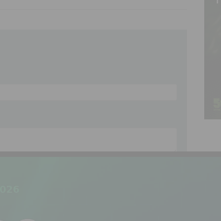
ipación