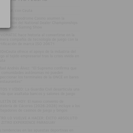
FOPLAY, con Ceuta
nk y el Hippodrome Casino asumen la
ganización del National Dealer Championships
 el London Gaming Show
VOMATIC hace historia al convertirse en la
imera compañía de tecnología de juego con la
rtificación de marca ISO 20671
tOnCeuta ofrece el apoyo de la industria del
go al tejido empresarial tras la crisis vivida en
uta
fael Andrés Álvez: "El Supremo confirma que
s comunidades autónomas no pueden
speccionar los terminales de la ONCE en bares
restaurantes"
TOS Y VÍDEO: La Guardia Civil desarticula una
nda que asaltaba bancos y salones de juego
LETÍN DE HOY: El nuevo convenio de
stelería de Cáceres (2026-2028) incluye a los
abajadores de casinos de juego y bingos
TRO LO VUELVE A HACER: ÉXITO ABSOLUTO
 ZITRO EXPERIENCE PARAGUAY
s tendencias en las apuestas deportivas en