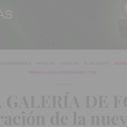
GO RESPONSABLE
NOTICIAS
GALERÍAS
EL JACKIEPOT
DESAY
PREMIOS JUEGO RESPONSABLE Y RSC
PUBLICIDAD
 GALERÍA DE F
ración de la nue