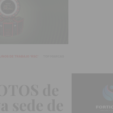
UNOS DE TRABAJO 'RSC'
TOP MARCAS
OTOS de
va sede de