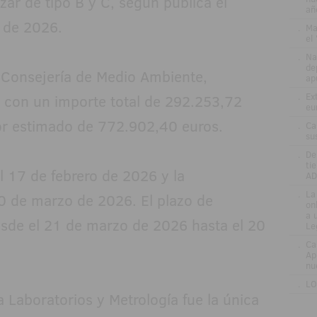
ar de tipo B y C, según publica el
añ
 de 2026.
.
Ma
el
.
Na
de
a Consejería de Medio Ambiente,
ap
.
Ex
ta con un importe total de 292.253,72
eu
lor estimado de 772.902,40 euros.
.
Ca
su
.
De
ti
l 17 de febrero de 2026 y la
AD
.
La
20 de marzo de 2026. El plazo de
on
a 
esde el 21 de marzo de 2026 hasta el 20
Le
.
Ca
Ap
nu
.
LO
 Laboratorios y Metrología fue la única