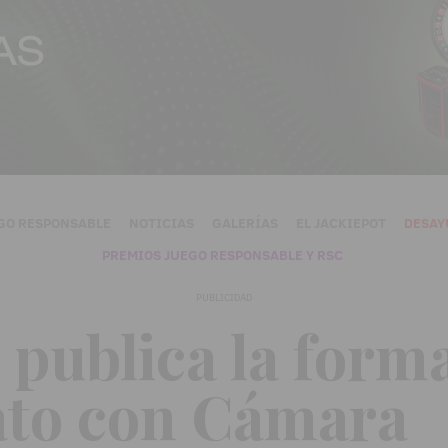
GO RESPONSABLE
NOTICIAS
GALERÍAS
EL JACKIEPOT
DESAY
PREMIOS JUEGO RESPONSABLE Y RSC
PUBLICIDAD
ublica la forma
ato con Cámara