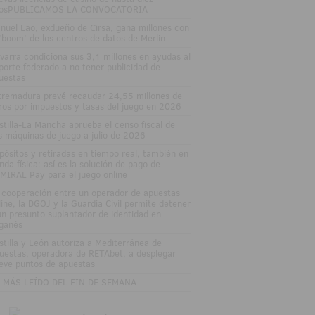
osPUBLICAMOS LA CONVOCATORIA
nuel Lao, exdueño de Cirsa, gana millones con
 'boom' de los centros de datos de Merlin
varra condiciona sus 3,1 millones en ayudas al
porte federado a no tener publicidad de
uestas
tremadura prevé recaudar 24,55 millones de
ros por impuestos y tasas del juego en 2026
stilla-La Mancha aprueba el censo fiscal de
s máquinas de juego a julio de 2026
pósitos y retiradas en tiempo real, también en
enda física: así es la solución de pago de
MIRAL Pay para el juego online
 cooperación entre un operador de apuestas
line, la DGOJ y la Guardia Civil permite detener
un presunto suplantador de identidad en
ganés
stilla y León autoriza a Mediterránea de
uestas, operadora de RETAbet, a desplegar
eve puntos de apuestas
 MÁS LEÍDO DEL FIN DE SEMANA