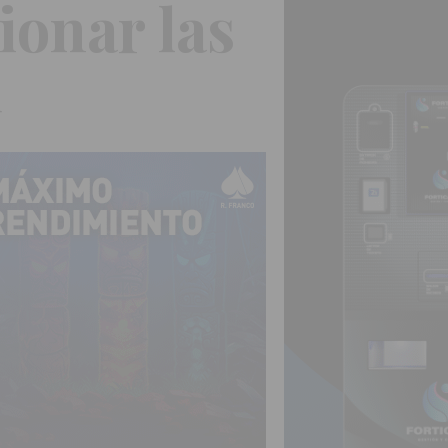
ionar las
d