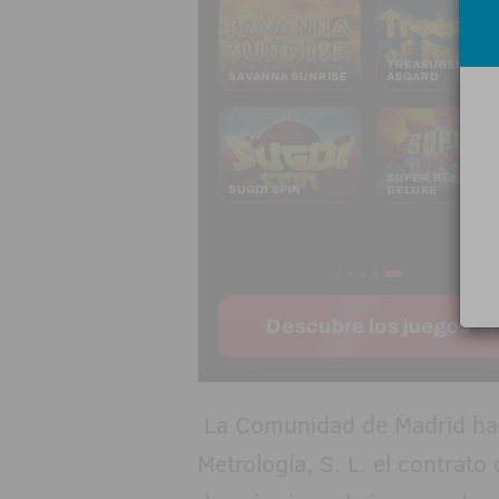
La Comunidad de Madrid ha 
Metrología, S. L. el contrat