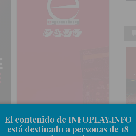
El contenido de INFOPLAY.INFO
está destinado a personas de 18