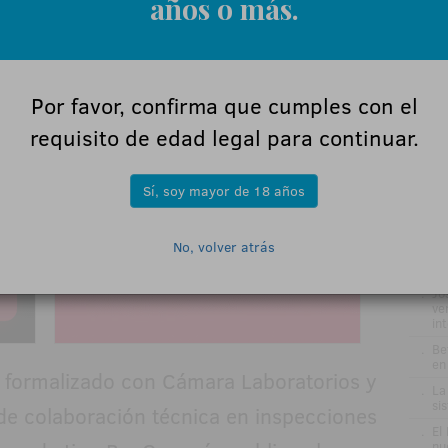
años o más.
ÚL
.
La
Por favor, confirma que cumples con el
de
requisito de edad legal para continuar.
.
DE
GA
re
pr
Sí, soy mayor de 18 años
el
.
VÍ
Gr
No, volver atrás
me
ru
.
Jo
ve
in
.
Be
en
formalizado con Cámara Laboratorios y
.
La
si
o de colaboración técnica en inspecciones
.
El
nu