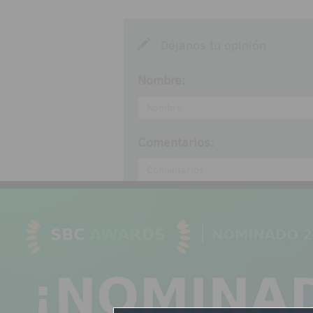
Déjanos tu opinión
Nombre:
Comentarios:
Acepto las
normas de partic
Enviar