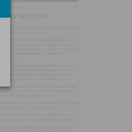
TIMAS NOTICIAS
 verificación de edad entra en su fase técnica:
l formulario a la credencial
SAYUNO RSC Y JUEGO RSEPONSABLE con E-
MING SPAIN ONLINE y COMAR: "El sector
gulado probablemente no copiará los mercados
edictivos, pero empezará a parecerse a
los"Parte 2
DEOJunto a E-Gaming Spain Online y Casino
an Vía COMAR analizamos el auge de los
rcados predictivos: «Pueden suponer una
ptura, no ser solo una moda»Parte 1
sé Vall, presidente de ANESAR, desea un feliz
rano al sector tras "un curso especialmente
tenso" de defensa institucional
tsson cierra la compra de Rhino Entertainment
 Canadá por 64,5 millones de euros
 Lotería de Buenos Aires se integra en el
stema público de intercambio seguro de datos
 Ejecutivo socialdemócrata danés convoca
evas licencias de casino de hasta diez