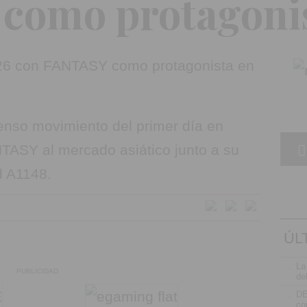
como protagoni
enso movimiento del primer día en
ASY al mercado asiático junto a su
d A1148.
ÚL
.
La
PUBLICIDAD
de
.
D
co