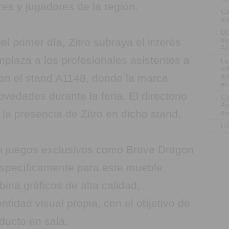
es y jugadores de la región.
.
Ca
su
.
De
 primer día, Zitro subraya el interés
ti
AD
laza a los profesionales asistentes a
.
La
on
 en el stand A1148, donde la marca
de
en
edades durante la feria. El directorio
.
Ca
Ap
 la presencia de Zitro en dicho stand.
nu
.
LO
 juegos exclusivos como Brave Dragon
 específicamente para este mueble.
bina gráficos de alta calidad,
ntidad visual propia, con el objetivo de
oducto en sala.