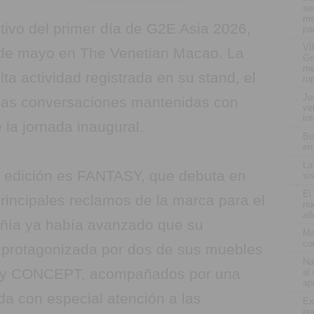
se
me
tivo del primer día de G2E Asia 2026,
pa
.
VÍ
4 de mayo en The Venetian Macao. La
Gr
me
a actividad registrada en su stand, el
ru
.
Jo
 las conversaciones mantenidas con
ve
in
 la jornada inaugural.
.
Be
en
.
La
ta edición es FANTASY, que debuta en
si
.
El
incipales reclamos de la marca para el
nu
añ
ñía ya había avanzado que su
.
Ma
co
 protagonizada por dos de sus muebles
.
Na
 y CONCEPT, acompañados por una
al
ap
ada con especial atención a las
.
Ex
eu