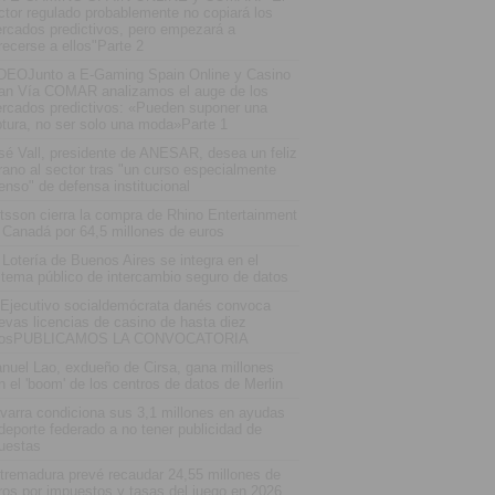
ctor regulado probablemente no copiará los
rcados predictivos, pero empezará a
recerse a ellos"Parte 2
DEOJunto a E-Gaming Spain Online y Casino
an Vía COMAR analizamos el auge de los
rcados predictivos: «Pueden suponer una
ptura, no ser solo una moda»Parte 1
sé Vall, presidente de ANESAR, desea un feliz
rano al sector tras "un curso especialmente
tenso" de defensa institucional
tsson cierra la compra de Rhino Entertainment
 Canadá por 64,5 millones de euros
 Lotería de Buenos Aires se integra en el
stema público de intercambio seguro de datos
 Ejecutivo socialdemócrata danés convoca
evas licencias de casino de hasta diez
osPUBLICAMOS LA CONVOCATORIA
nuel Lao, exdueño de Cirsa, gana millones
n el 'boom' de los centros de datos de Merlin
varra condiciona sus 3,1 millones en ayudas
 deporte federado a no tener publicidad de
uestas
tremadura prevé recaudar 24,55 millones de
ros por impuestos y tasas del juego en 2026