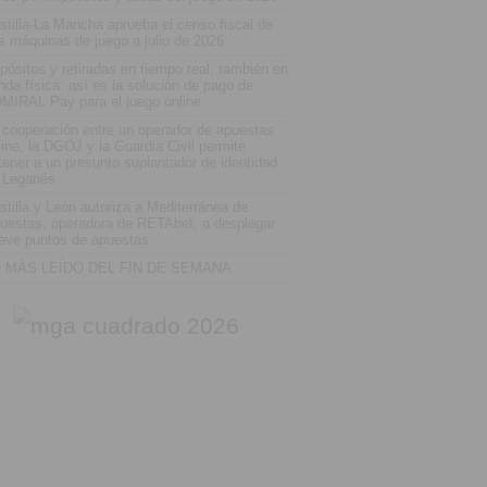
stilla-La Mancha aprueba el censo fiscal de
s máquinas de juego a julio de 2026
pósitos y retiradas en tiempo real, también en
enda física: así es la solución de pago de
MIRAL Pay para el juego online
 cooperación entre un operador de apuestas
line, la DGOJ y la Guardia Civil permite
tener a un presunto suplantador de identidad
 Leganés
stilla y León autoriza a Mediterránea de
uestas, operadora de RETAbet, a desplegar
eve puntos de apuestas
 MÁS LEÍDO DEL FIN DE SEMANA