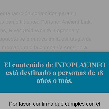
senta también contenidos para su
s como Haunted Fortune, Ancient Link,
ns, River Gold Wealth, Legendary
opuesta se enmarca en la estrategia de
a, mercado que la compañía considera
uta internacional.
El contenido de INFOPLAY.INFO
está destinado a personas de 18
años o más.
Por favor, confirma que cumples con el