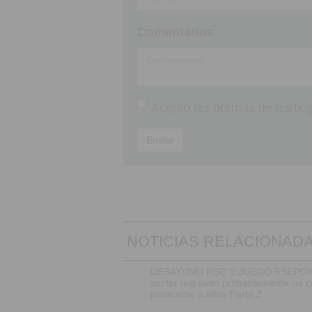
Comentarios:
Acepto las
normas de partici
Enviar
NOTICIAS RELACIONAD
·
DESAYUNO RSC Y JUEGO RSEPONS
sector regulado probablemente no c
parecerse a ellos"Parte 2