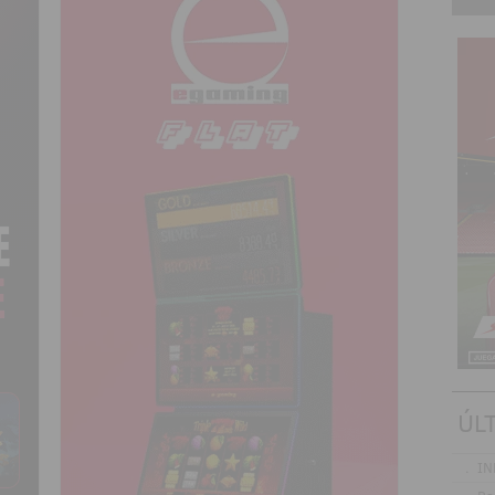
ÚL
.
IN