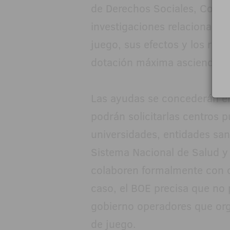
de Derechos Sociales, Cons
investigaciones relacionadas
juego, sus efectos y los ries
dotación máxima asciende a
Las ayudas se concederán en
podrán solicitarlas centros p
universidades, entidades san
Sistema Nacional de Salud y
colaboren formalmente con c
caso, el BOE precisa que no
gobierno operadores que org
de juego.