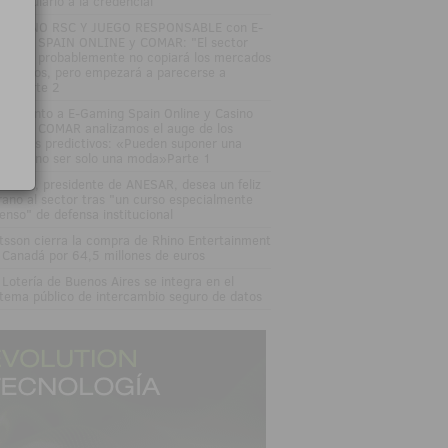
l formulario a la credencial
SAYUNO RSC Y JUEGO RESPONSABLE con E-
MING SPAIN ONLINE y COMAR: "El sector
gulado probablemente no copiará los mercados
edictivos, pero empezará a parecerse a
los"Parte 2
DEOJunto a E-Gaming Spain Online y Casino
an Vía COMAR analizamos el auge de los
rcados predictivos: «Pueden suponer una
ptura, no ser solo una moda»Parte 1
sé Vall, presidente de ANESAR, desea un feliz
rano al sector tras "un curso especialmente
tenso" de defensa institucional
tsson cierra la compra de Rhino Entertainment
 Canadá por 64,5 millones de euros
 Lotería de Buenos Aires se integra en el
stema público de intercambio seguro de datos