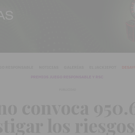
GO RESPONSABLE
NOTICIAS
GALERÍAS
EL JACKIEPOT
DESAY
PREMIOS JUEGO RESPONSABLE Y RSC
PUBLICIDAD
no convoca 950.
tigar los riesgos