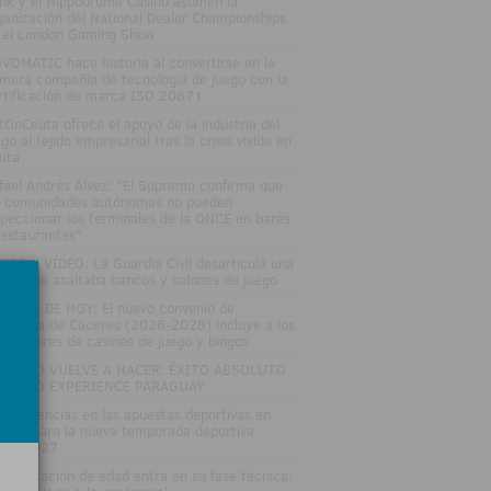
nk y el Hippodrome Casino asumen la
ganización del National Dealer Championships
 el London Gaming Show
VOMATIC hace historia al convertirse en la
imera compañía de tecnología de juego con la
rtificación de marca ISO 20671
tOnCeuta ofrece el apoyo de la industria del
go al tejido empresarial tras la crisis vivida en
uta
fael Andrés Álvez: "El Supremo confirma que
s comunidades autónomas no pueden
speccionar los terminales de la ONCE en bares
restaurantes"
TOS Y VÍDEO: La Guardia Civil desarticula una
nda que asaltaba bancos y salones de juego
LETÍN DE HOY: El nuevo convenio de
stelería de Cáceres (2026-2028) incluye a los
abajadores de casinos de juego y bingos
TRO LO VUELVE A HACER: ÉXITO ABSOLUTO
 ZITRO EXPERIENCE PARAGUAY
s tendencias en las apuestas deportivas en
paña para la nueva temporada deportiva
26-2027
 verificación de edad entra en su fase técnica: