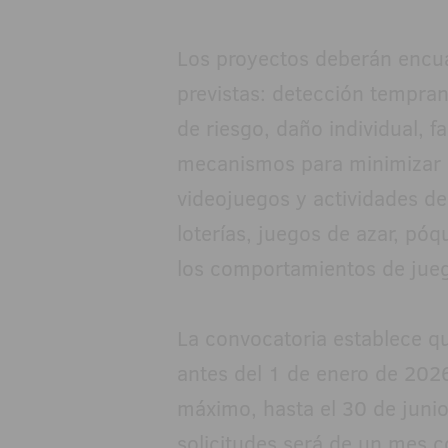
Los proyectos deberán encua
previstas: detección tempra
de riesgo, daño individual, fa
mecanismos para minimizar c
videojuegos y actividades de
loterías, juegos de azar, pó
los comportamientos de jueg
La convocatoria establece qu
antes del 1 de enero de 202
máximo, hasta el 30 de junio
solicitudes será de un mes c