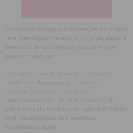
La compañía subraya que cada mejora tecnológica
tiene como objetivo reforzar la confianza, elevar la
experiencia de sus clientes y crear un entorno
seguro y respetuoso.
Entre sus medidas destacan la actualización
constante de dispositivos y terminales, la
detección de accesos sospechosos o
manipulaciones externas, el uso exclusivo de
software oficial y verificado, así como la formación
continua del personal en prevención y
concienciación digital.