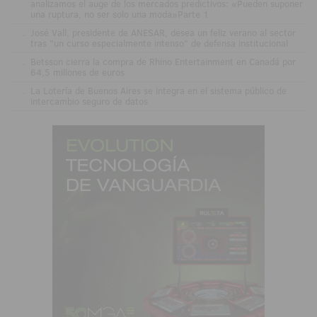
analizamos el auge de los mercados predictivos: «Pueden suponer
una ruptura, no ser solo una moda»Parte 1
.
José Vall, presidente de ANESAR, desea un feliz verano al sector
tras "un curso especialmente intenso" de defensa institucional
.
Betsson cierra la compra de Rhino Entertainment en Canadá por
64,5 millones de euros
.
La Lotería de Buenos Aires se integra en el sistema público de
intercambio seguro de datos