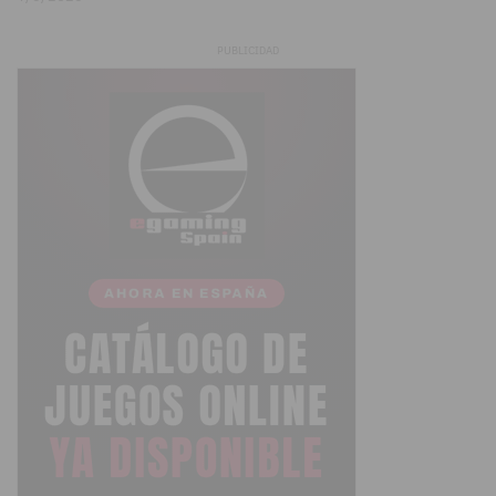
PUBLICIDAD