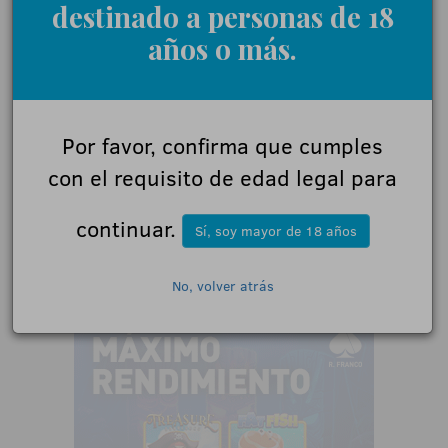
destinado a personas de 18
·
Casino Mediterráneo Villajoyosa activa julio con un ciclo de
monólogos para reforzar la experiencia de ocio en sala
años o más.
·
Santiago Asensi, Jorge Hinojosa, Sofía García, Víctor del
Águila y Marina Villalonga debaten los cambios del juego
online
·
Ecuador abre un nuevo escenario regulatorio para las
Por favor, confirma que cumples
empresas de juego con la licencia estatal de pronósticos
deportivos
con el requisito de edad legal para
·
El Comité de Macolin refuerza el juego responsable con
nuevas medidas contra apuestas de riesgo, operadores no
fiables y manipulación deportiva
continuar.
Sí, soy mayor de 18 años
No, volver atrás