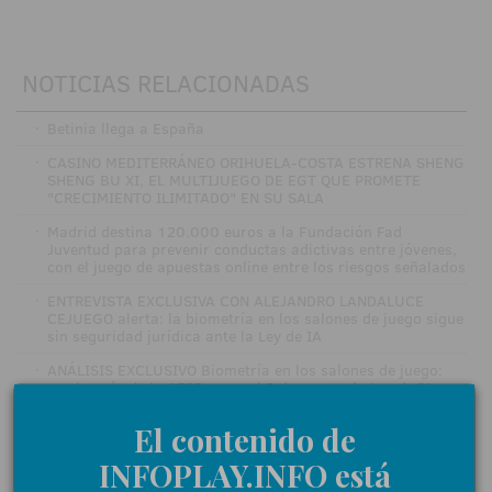
NOTICIAS RELACIONADAS
·
Betinia llega a España
·
CASINO MEDITERRÁNEO ORIHUELA-COSTA ESTRENA SHENG
SHENG BU XI, EL MULTIJUEGO DE EGT QUE PROMETE
"CRECIMIENTO ILIMITADO" EN SU SALA
·
Madrid destina 120.000 euros a la Fundación Fad
Juventud para prevenir conductas adictivas entre jóvenes,
con el juego de apuestas online entre los riesgos señalados
·
ENTREVISTA EXCLUSIVA CON ALEJANDRO LANDALUCE
CEJUEGO alerta: la biometría en los salones de juego sigue
sin seguridad jurídica ante la Ley de IA
·
ANÁLISIS EXCLUSIVO Biometría en los salones de juego:
cae la guía de la AEPD, pero el 2 de agosto la Ley de IA
aprieta el control de acceso
El contenido de
·
Infinity Gaming marca un hito: Access Express se convierte
en el primer sistema de control de accesos autorizado en
INFOPLAY.INFO está
Galicia