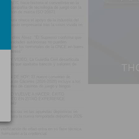
VOMATIC hace historia al convertirse en la
imera compañía de tecnología de juego con la
rtificación de marca ISO 20671
tOnCeuta ofrece el apoyo de la industria del
go al tejido empresarial tras la crisis vivida en
uta
fael Andrés Álvez: "El Supremo confirma que
s comunidades autónomas no pueden
speccionar los terminales de la ONCE en bares
restaurantes"
TOS Y VÍDEO: La Guardia Civil desarticula
a banda que asaltaba bancos y salones de
ego
LETÍN DE HOY: El nuevo convenio de
stelería de Cáceres (2026-2028) incluye a los
abajadores de casinos de juego y bingos
TRO LO VUELVE A HACER: ÉXITO
SOLUTO EN ZITRO EXPERIENCE
ARAGUAY
s tendencias en las apuestas deportivas en
paña para la nueva temporada deportiva 2026-
27
 verificación de edad entra en su fase técnica:
l formulario a la credencial