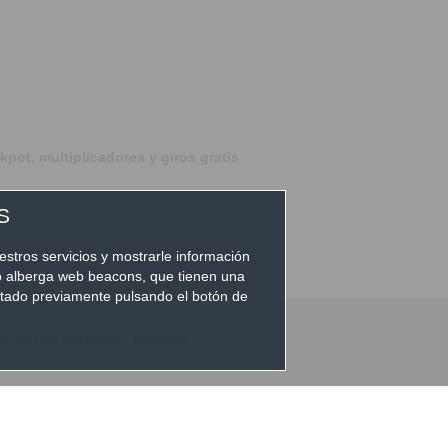
pot, multiplicadores y giros gratis
S
estros servicios y mostrarle información
io alberga web beacons, que tienen una
eptado previamente pulsando el botón de
 de uso del portal
|
Partners