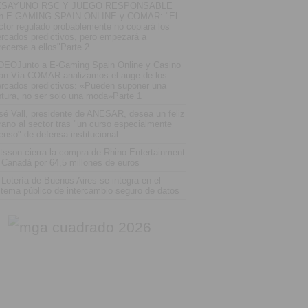
ESAYUNO RSC Y JUEGO RESPONSABLE
n E-GAMING SPAIN ONLINE y COMAR: "El
ctor regulado probablemente no copiará los
rcados predictivos, pero empezará a
recerse a ellos"Parte 2
DEOJunto a E-Gaming Spain Online y Casino
an Vía COMAR analizamos el auge de los
rcados predictivos: «Pueden suponer una
ptura, no ser solo una moda»Parte 1
sé Vall, presidente de ANESAR, desea un feliz
rano al sector tras "un curso especialmente
tenso" de defensa institucional
tsson cierra la compra de Rhino Entertainment
 Canadá por 64,5 millones de euros
 Lotería de Buenos Aires se integra en el
stema público de intercambio seguro de datos