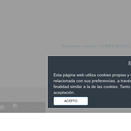
Siguiente noticia: LO MÁS NUEVO: M
Esta página web utiliza cookies propias y 
relacionada con sus preferencias, a trav
finalidad similar a la de las cookies. Ta
aceptación.
Aviso Legal
|
Política de Priv
ACEPTO