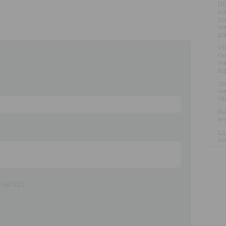
.
D
co
se
me
pa
.
VÍ
Gr
me
ru
.
Jo
ve
in
.
Be
en
.
La
si
pación