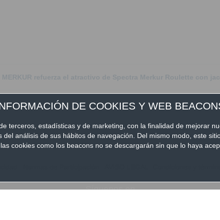
ERKUR refuerza el atractivo de Spectra Merkur Roulette con jack
INFORMACIÓN DE COOKIES Y WEB BEACON
de terceros, estadísticas y de marketing, con la finalidad de mejorar nu
és del análisis de sus hábitos de navegación. Del mismo modo, este sit
nto las cookies como los beacons no se descargarán sin que lo haya ac
acidad
|
Normas de Participación
|
AVISO LEGAL: Condiciones y términos
Síguenos en