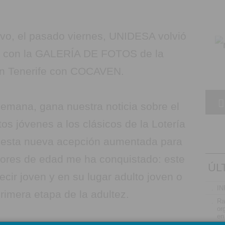
vo, el pasado viernes, UNIDESA volvió
ar con la GALERÍA DE FOTOS de la
en Tenerife con COCAVEN.
semana, gana nuestra noticia sobre el
tos jóvenes a los clásicos de la Lotería
e esta nueva acepción aumentada para
yores de edad me ha conquistado: este
ÚL
ecir joven y en su lugar adulto joven o
.
IN
rimera etapa de la adultez.
.
Ra
or
en