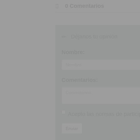
0 Comentarios
Déjanos tu opinión
Nombre:
Comentarios:
Acepto las
normas de partici
Enviar