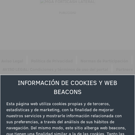
PUBLICIDAD
|
|
|
Aviso Legal
Política de Privacidad
Normas de Participación
|
AVISO LEGAL: Condiciones y términos de uso del portal
Partners
Síguenos en
INFORMACIÓN DE COOKIES Y WEB
BEACONS
Esta página web utiliza cookies propias y de terceros,
estadísticas y de marketing, con la finalidad de mejorar
nuestros servicios y mostrarle información relacionada con
sus preferencias, a través del análisis de sus hábitos de
navegación. Del mismo modo, este sitio alberga web beacons,
que tienen una finalidad similar a la de las cookies. Tanto las