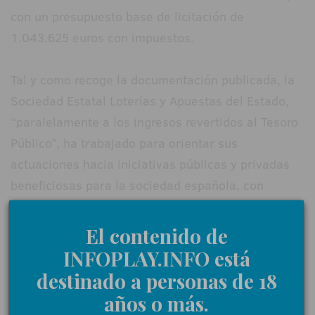
con un presupuesto base de licitación de
1.043.625 euros con impuestos.
Tal y como recoge la documentación publicada, la
Sociedad Estatal Loterías y Apuestas del Estado,
“paralelamente a los ingresos revertidos al Tesoro
Público”, ha trabajado para orientar sus
actuaciones hacia iniciativas públicas y privadas
beneficiosas para la sociedad española, con
contribuciones en ámbitos como la cultura, la
educación y el deporte español.
El contenido de
INFOPLAY.INFO está
En el caso de la Asociación de Deportes Olímpicos,
destinado a personas de 18
el contrato se dirige a contribuir a los fines de la
años o más.
entidad, dedicada a promover y desarrollar la alta