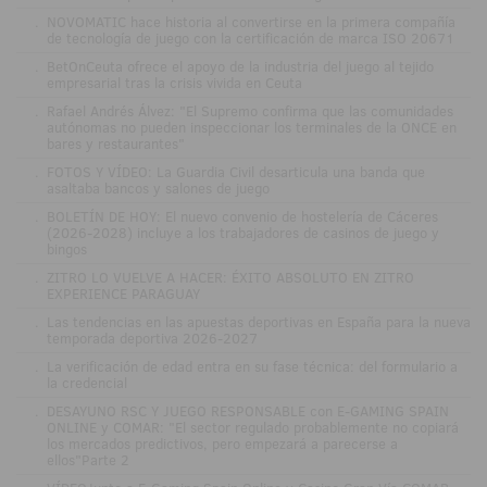
.
NOVOMATIC hace historia al convertirse en la primera compañía
de tecnología de juego con la certificación de marca ISO 20671
.
BetOnCeuta ofrece el apoyo de la industria del juego al tejido
empresarial tras la crisis vivida en Ceuta
.
Rafael Andrés Álvez: "El Supremo confirma que las comunidades
autónomas no pueden inspeccionar los terminales de la ONCE en
bares y restaurantes"
.
FOTOS Y VÍDEO: La Guardia Civil desarticula una banda que
asaltaba bancos y salones de juego
.
BOLETÍN DE HOY: El nuevo convenio de hostelería de Cáceres
(2026-2028) incluye a los trabajadores de casinos de juego y
bingos
.
ZITRO LO VUELVE A HACER: ÉXITO ABSOLUTO EN ZITRO
EXPERIENCE PARAGUAY
.
Las tendencias en las apuestas deportivas en España para la nueva
temporada deportiva 2026-2027
.
La verificación de edad entra en su fase técnica: del formulario a
la credencial
.
DESAYUNO RSC Y JUEGO RESPONSABLE con E-GAMING SPAIN
ONLINE y COMAR: "El sector regulado probablemente no copiará
los mercados predictivos, pero empezará a parecerse a
ellos"Parte 2