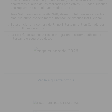
.
VÍDEOJunto a E-Gaming Spain Online y Casino Gran Vía COMAR
analizamos el auge de los mercados predictivos: «Pueden suponer
una ruptura, no ser solo una moda»Parte 1
.
José Vall, presidente de ANESAR, desea un feliz verano al sector
tras "un curso especialmente intenso" de defensa institucional
.
Betsson cierra la compra de Rhino Entertainment en Canadá por
64,5 millones de euros
.
La Lotería de Buenos Aires se integra en el sistema público de
intercambio seguro de datos
Ver la siguiente noticia