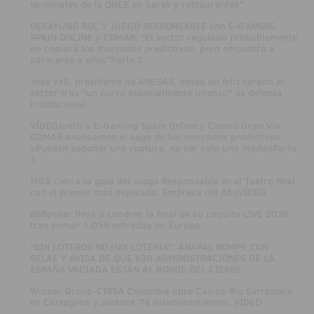
terminales de la ONCE en bares y restaurantes"
·
DESAYUNO RSC Y JUEGO RESPONSABLE con E-GAMING
SPAIN ONLINE y COMAR: "El sector regulado probablemente
no copiará los mercados predictivos, pero empezará a
parecerse a ellos"Parte 2
·
José Vall, presidente de ANESAR, desea un feliz verano al
sector tras "un curso especialmente intenso" de defensa
institucional
·
VÍDEOJunto a E-Gaming Spain Online y Casino Gran Vía
COMAR analizamos el auge de los mercados predictivos:
«Pueden suponer una ruptura, no ser solo una moda»Parte
1
·
MGA cierra la gala del Juego Responsable en el Teatro Real
con el premio más esperado: Empresa del AñoVÍDEO
·
888poker lleva a Londres la final de su circuito LIVE 2026
tras sumar 1.058 entradas en Europa
·
"SIN LOTEROS NO HAY LOTERÍA": ANAPAL ROMPE CON
SELAE Y AVISA DE QUE 630 ADMINISTRACIONES DE LA
ESPAÑA VACIADA ESTÁN AL BORDE DEL CIERRE
·
Winner Group-CIRSA Colombia abre Casino Río Serrezuela
en Cartagena y alcanza 78 establecimientos. VÍDEO