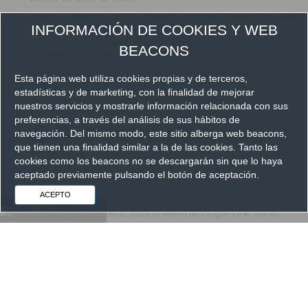
.
Navarra condiciona sus 3,1 millones en ayudas al deporte federado
a no tener publicidad de apuestas
INFORMACIÓN DE COOKIES Y WEB
.
Extremadura prevé recaudar 24,55 millones de euros por
BEACONS
impuestos y tasas del juego en 2026
.
Castilla-La Mancha aprueba el censo fiscal de sus máquinas de
Esta página web utiliza cookies propias y de terceros,
juego a julio de 2026
estadísticas y de marketing, con la finalidad de mejorar
.
Depósitos y retiradas en tiempo real, también en tienda física: así
nuestros servicios y mostrarle información relacionada con sus
es la solución de pago de ADMIRAL Pay para el juego online
preferencias, a través del análisis de sus hábitos de
.
La cooperación entre un operador de apuestas online, la DGOJ y la
navegación. Del mismo modo, este sitio alberga web beacons,
Guardia Civil permite detener a un presunto suplantador de
que tienen una finalidad similar a la de las cookies. Tanto las
identidad en Leganés
cookies como los beacons no se descargarán sin que lo haya
.
Castilla y León autoriza a Mediterránea de Apuestas, operadora de
aceptado previamente pulsando el botón de aceptación.
RETAbet, a desplegar nueve puntos de apuestas
.
LO MÁS LEÍDO DEL FIN DE SEMANA
ACEPTO
.
Aristocrat lleva a la AGE 2026 el relevo de Dragon Link: así es
Phoenix Link