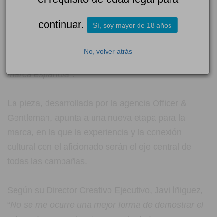
más de 40 años formando parte del imaginario
popular del deporte y del entretenimiento en
continuar.
Sí, soy mayor de 18 años
España, y queríamos reivindicar precisamente eso:
la confianza que damos a nuestros
No, volver atrás
usuarios, la experiencia y el orgullo de ser una
marca española
”.
La pieza, desarrollada por la agencia Officer &
Gentleman, apunta a una nueva etapa para la
marca, en la que la experiencia y la conexión
cultural con el aficionado serán el eje central de
todas las campañas.
Según su Director Creativo Ejecutivo, Javi Íñiguez,
“
No se me ocurre una mejor forma de demostrar el