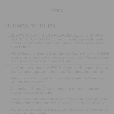
ÚLTIMAS NOTICIAS
.
DESAYUNO RSC Y JUEGO RSEPONSABLE con E-GAMING
SPAIN ONLINE y COMAR: "El sector regulado probablemente no
copiará los mercados predictivos, pero empezará a parecerse a
ellos"Parte 2
.
VÍDEOJunto a E-Gaming Spain Online y Casino Gran Vía COMAR
analizamos el auge de los mercados predictivos: «Pueden suponer
una ruptura, no ser solo una moda»Parte 1
.
José Vall, presidente de ANESAR, desea un feliz verano al sector
tras "un curso especialmente intenso" de defensa institucional
.
Betsson cierra la compra de Rhino Entertainment en Canadá por
64,5 millones de euros
.
La Lotería de Buenos Aires se integra en el sistema público de
intercambio seguro de datos
.
El Ejecutivo socialdemócrata danés convoca nuevas licencias de
casino de hasta diez añosPUBLICAMOS LA CONVOCATORIA
.
Manuel Lao, exdueño de Cirsa, gana millones con el 'boom' de los
centros de datos de Merlin