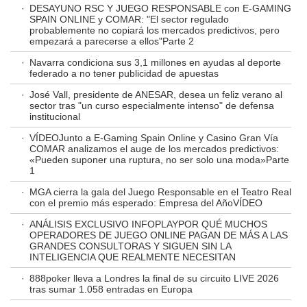
·
DESAYUNO RSC Y JUEGO RESPONSABLE con E-GAMING
SPAIN ONLINE y COMAR: "El sector regulado
probablemente no copiará los mercados predictivos, pero
empezará a parecerse a ellos"Parte 2
·
Navarra condiciona sus 3,1 millones en ayudas al deporte
federado a no tener publicidad de apuestas
·
José Vall, presidente de ANESAR, desea un feliz verano al
sector tras "un curso especialmente intenso" de defensa
institucional
·
VÍDEOJunto a E-Gaming Spain Online y Casino Gran Vía
COMAR analizamos el auge de los mercados predictivos:
«Pueden suponer una ruptura, no ser solo una moda»Parte
1
·
MGA cierra la gala del Juego Responsable en el Teatro Real
con el premio más esperado: Empresa del AñoVÍDEO
·
ANÁLISIS EXCLUSIVO INFOPLAYPOR QUÉ MUCHOS
OPERADORES DE JUEGO ONLINE PAGAN DE MÁS A LAS
GRANDES CONSULTORAS Y SIGUEN SIN LA
INTELIGENCIA QUE REALMENTE NECESITAN
·
888poker lleva a Londres la final de su circuito LIVE 2026
tras sumar 1.058 entradas en Europa