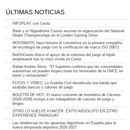
ÚLTIMAS NOTICIAS
.
INFOPLAY, con Ceuta
.
Rank y el Hippodrome Casino asumen la organización del National
Dealer Championships en el London Gaming Show
.
NOVOMATIC hace historia al convertirse en la primera compañía
de tecnología de juego con la certificación de marca ISO 20671
.
BetOnCeuta ofrece el apoyo de la industria del juego al tejido
empresarial tras la crisis vivida en Ceuta
.
Rafael Andrés Álvez: "El Supremo confirma que las comunidades
autónomas no pueden inspeccionar los terminales de la ONCE en
bares y restaurantes"
.
FOTOS Y VÍDEO: La Guardia Civil desarticula una banda que
asaltaba bancos y salones de juego
.
BOLETÍN DE HOY: El nuevo convenio de hostelería de Cáceres
(2026-2028) incluye a los trabajadores de casinos de juego y
bingos
.
ZITRO LO VUELVE A HACER: ÉXITO ABSOLUTO EN ZITRO
EXPERIENCE PARAGUAY
.
Las tendencias en las apuestas deportivas en España para la
nueva temporada deportiva 2026-2027