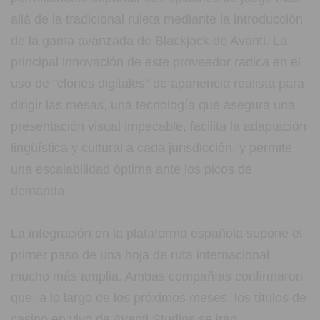
allá de la tradicional ruleta mediante la introducción
de la gama avanzada de Blackjack de Avanti. La
principal innovación de este proveedor radica en el
uso de "clones digitales" de apariencia realista para
dirigir las mesas, una tecnología que asegura una
presentación visual impecable, facilita la adaptación
lingüística y cultural a cada jurisdicción, y permite
una escalabilidad óptima ante los picos de
demanda.
La integración en la plataforma española supone el
primer paso de una hoja de ruta internacional
mucho más amplia. Ambas compañías confirmaron
que, a lo largo de los próximos meses, los títulos de
casino en vivo de Avanti Studios se irán