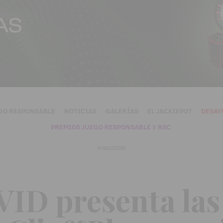
GO RESPONSABLE
NOTICIAS
GALERÍAS
EL JACKIEPOT
DESAY
PREMIOS JUEGO RESPONSABLE Y RSC
PUBLICIDAD
VID presenta las