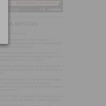
TIMAS NOTICIAS
FOPLAY, con Ceuta
nk y el Hippodrome Casino asumen la
ganización del National Dealer Championships
 el London Gaming Show
VOMATIC hace historia al convertirse en la
imera compañía de tecnología de juego con la
rtificación de marca ISO 20671
tOnCeuta ofrece el apoyo de la industria del
go al tejido empresarial tras la crisis vivida en
uta
fael Andrés Álvez: "El Supremo confirma que
s comunidades autónomas no pueden
speccionar los terminales de la ONCE en bares
restaurantes"
TOS Y VÍDEO: La Guardia Civil desarticula una
nda que asaltaba bancos y salones de juego
LETÍN DE HOY: El nuevo convenio de