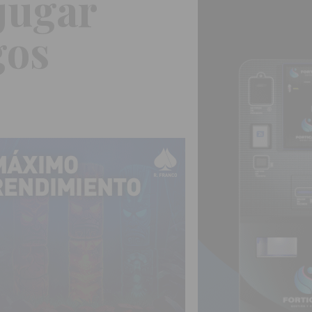
jugar
gos