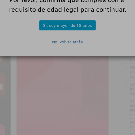
requisito de edad legal para continuar.
Sí, soy mayor de 18 años
ÚL
No, volver atrás
.
IN
.
Ra
or
en
.
NO
pr
ce
.
Be
jue
Ce
.
Ra
la
in
y 
.
FO
ba
.
BO