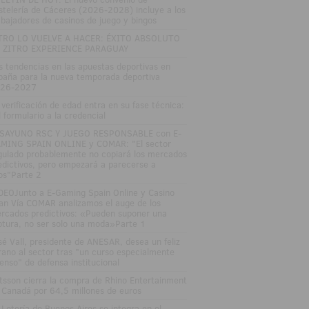
stelería de Cáceres (2026-2028) incluye a los
abajadores de casinos de juego y bingos
TRO LO VUELVE A HACER: ÉXITO ABSOLUTO
 ZITRO EXPERIENCE PARAGUAY
s tendencias en las apuestas deportivas en
paña para la nueva temporada deportiva
26-2027
 verificación de edad entra en su fase técnica:
l formulario a la credencial
SAYUNO RSC Y JUEGO RESPONSABLE con E-
MING SPAIN ONLINE y COMAR: "El sector
gulado probablemente no copiará los mercados
edictivos, pero empezará a parecerse a
los"Parte 2
DEOJunto a E-Gaming Spain Online y Casino
an Vía COMAR analizamos el auge de los
rcados predictivos: «Pueden suponer una
ptura, no ser solo una moda»Parte 1
sé Vall, presidente de ANESAR, desea un feliz
rano al sector tras "un curso especialmente
tenso" de defensa institucional
tsson cierra la compra de Rhino Entertainment
 Canadá por 64,5 millones de euros
 Lotería de Buenos Aires se integra en el