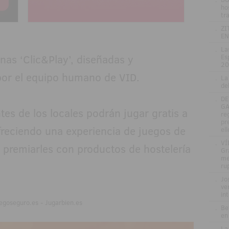
ho
tr
.
ZI
EN
.
La
nas ‘Clic&Play’, diseñadas y
Es
20
por el equipo humano de VID.
.
La
de
.
DE
GA
tes de los locales podrán jugar gratis a
re
pr
ofreciendo una experiencia de juegos de
el
.
VÍ
o premiarles con productos de hostelería
Gr
me
ru
.
Jo
ve
in
egoseguro.es - Jugarbien.es
.
Be
en
.
La