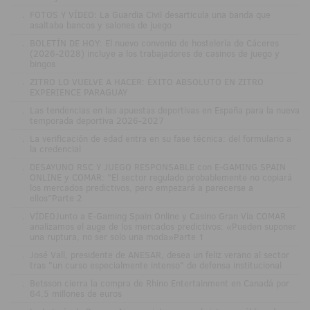
.
FOTOS Y VÍDEO: La Guardia Civil desarticula una banda que
asaltaba bancos y salones de juego
.
BOLETÍN DE HOY: El nuevo convenio de hostelería de Cáceres
(2026-2028) incluye a los trabajadores de casinos de juego y
bingos
.
ZITRO LO VUELVE A HACER: ÉXITO ABSOLUTO EN ZITRO
EXPERIENCE PARAGUAY
.
Las tendencias en las apuestas deportivas en España para la nueva
temporada deportiva 2026-2027
.
La verificación de edad entra en su fase técnica: del formulario a
la credencial
.
DESAYUNO RSC Y JUEGO RESPONSABLE con E-GAMING SPAIN
ONLINE y COMAR: "El sector regulado probablemente no copiará
los mercados predictivos, pero empezará a parecerse a
ellos"Parte 2
.
VÍDEOJunto a E-Gaming Spain Online y Casino Gran Vía COMAR
analizamos el auge de los mercados predictivos: «Pueden suponer
una ruptura, no ser solo una moda»Parte 1
.
José Vall, presidente de ANESAR, desea un feliz verano al sector
tras "un curso especialmente intenso" de defensa institucional
.
Betsson cierra la compra de Rhino Entertainment en Canadá por
64,5 millones de euros