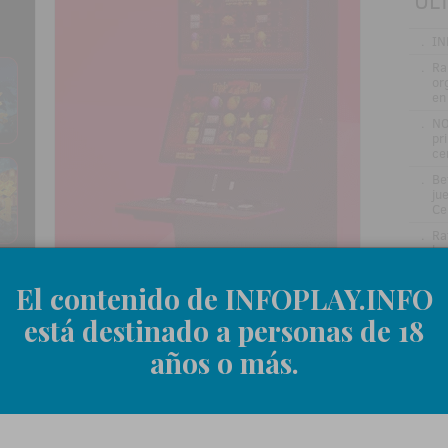
ÚL
.
IN
.
Ra
or
en
.
NO
pr
ce
.
Be
jue
Ce
.
Ra
la
in
y 
El contenido de INFOPLAY.INFO
.
FO
ba
está destinado a personas de 18
.
BO
años o más.
ho
tr
.
ZI
EN
.
La