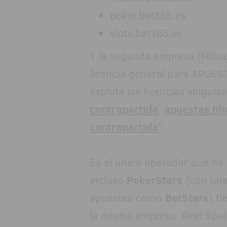
poker.bet365.es
slots.bet365.es
Y la segunda empresa (Hills
licencia general para APUES
explota las licencias singula
contrapartida
,
apuestas híp
contrapartida
".
Es el unico operador que ha
incluso
PokerStars
(con una
apuestas como
BetStars
) t
la misma empresa: Reel Spai