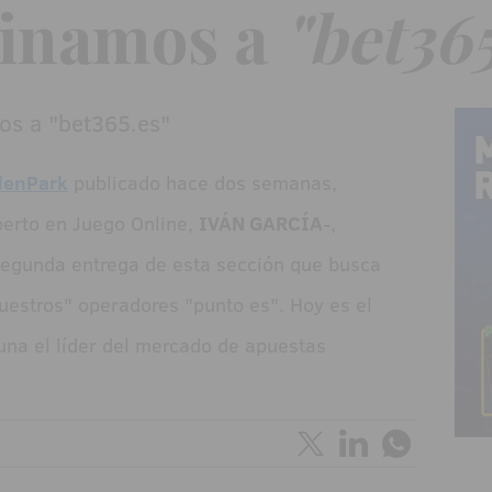
inamos a
"bet36
denPark
publicado hace dos semanas,
perto en Juego Online,
IVÁN GARCÍA
-,
egunda entrega de esta sección que busca
uestros" operadores "punto es". Hoy es el
guna el líder del mercado de apuestas