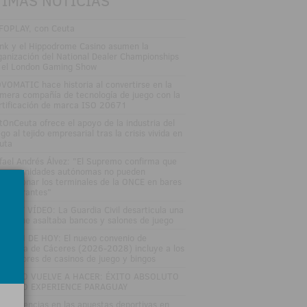
TIMAS NOTICIAS
FOPLAY, con Ceuta
nk y el Hippodrome Casino asumen la
ganización del National Dealer Championships
 el London Gaming Show
VOMATIC hace historia al convertirse en la
imera compañía de tecnología de juego con la
rtificación de marca ISO 20671
tOnCeuta ofrece el apoyo de la industria del
go al tejido empresarial tras la crisis vivida en
uta
fael Andrés Álvez: "El Supremo confirma que
s comunidades autónomas no pueden
speccionar los terminales de la ONCE en bares
restaurantes"
TOS Y VÍDEO: La Guardia Civil desarticula una
nda que asaltaba bancos y salones de juego
LETÍN DE HOY: El nuevo convenio de
stelería de Cáceres (2026-2028) incluye a los
abajadores de casinos de juego y bingos
TRO LO VUELVE A HACER: ÉXITO ABSOLUTO
 ZITRO EXPERIENCE PARAGUAY
s tendencias en las apuestas deportivas en