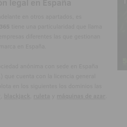
ón legal en España
elante en otros apartados, es
365
tiene una particularidad que llama
empresas diferentes las que gestionan
a marca en España.
sociedad anónima con sede en España
A
) que cuenta con la licencia general
ta en los siguientes los dominios las
r
,
blackjack
,
ruleta
y
máquinas de azar
.