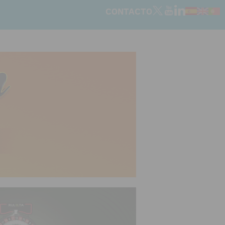
CONTACTO