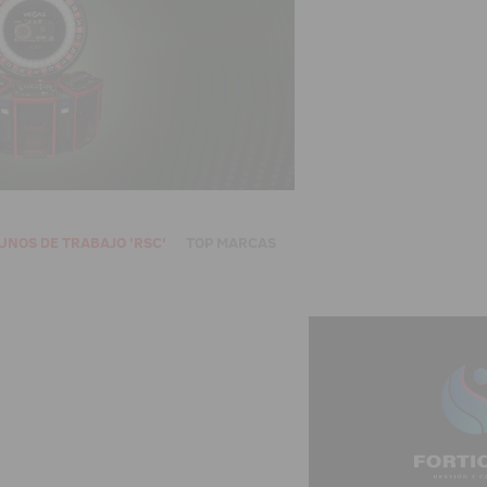
UNOS DE TRABAJO 'RSC'
TOP MARCAS