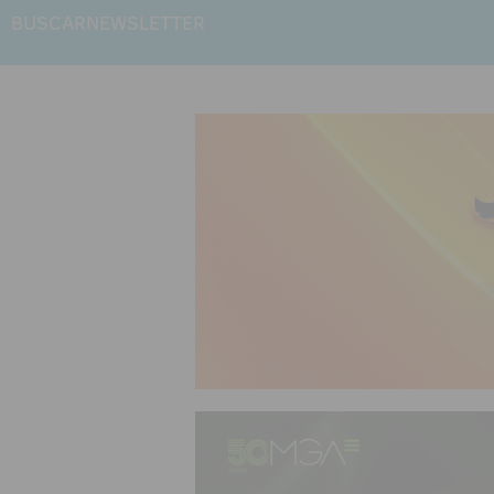
BUSCAR
NEWSLETTER