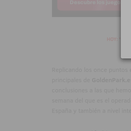
HOY: “AN
Replicando los once puntos e
principales de
GoldenPark.e
conclusiones a las que hemo
semana del que es el operad
España y también a nivel int