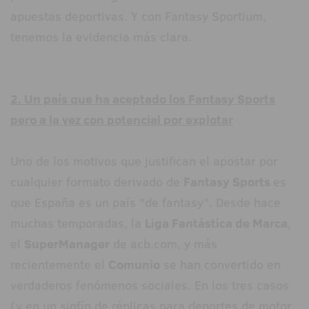
apuestas deportivas. Y con Fantasy Sportium,
tenemos la evidencia más clara.
2. Un país que ha aceptado los Fantasy Sports
pero a la vez con potencial por explotar
Uno de los motivos que justifican el apostar por
cualquier formato derivado de
Fantasy Sports
es
que España es un país "de fantasy". Desde hace
muchas temporadas, la
Liga Fantástica de Marca
,
el
SuperManager
de acb.com, y más
recientemente el
Comunio
se han convertido en
verdaderos fenómenos sociales. En los tres casos
(y en un sinfín de réplicas para deportes de motor,