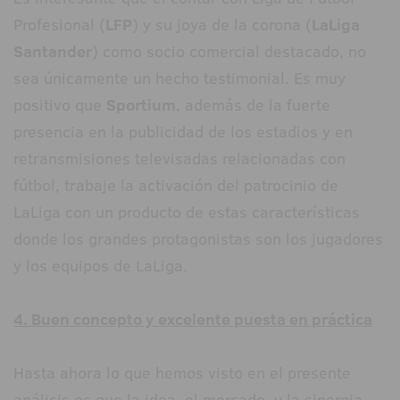
Profesional (
LFP
) y su joya de la corona (
LaLiga
Santander
) como socio comercial destacado, no
sea únicamente un hecho testimonial. Es muy
positivo que
Sportium
, además de la fuerte
presencia en la publicidad de los estadios y en
retransmisiones televisadas relacionadas con
fútbol, trabaje la activación del patrocinio de
LaLiga con un producto de estas características
donde los grandes protagonistas son los jugadores
y los equipos de LaLiga.
4. Buen concepto y excelente puesta en práctica
Hasta ahora lo que hemos visto en el presente
análisis es que la idea, el mercado, y la sinergia