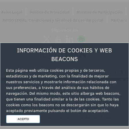
|
|
|
Aviso Legal
Política de Privacidad
Normas de Participación
|
AVISO LEGAL: Condiciones y términos de uso del portal
Partners
Síguenos en
INFORMACIÓN DE COOKIES Y WEB
BEACONS
Esta página web utiliza cookies propias y de terceros,
estadísticas y de marketing, con la finalidad de mejorar
nuestros servicios y mostrarle información relacionada con
sus preferencias, a través del análisis de sus hábitos de
navegación. Del mismo modo, este sitio alberga web beacons,
que tienen una finalidad similar a la de las cookies. Tanto las
cookies como los beacons no se descargarán sin que lo haya
aceptado previamente pulsando el botón de aceptación.
ACEPTO