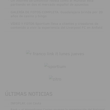
·
Un informe de Gmonitor revela cómo el Mundial está
partiendo en dos el mercado español de apuestas
·
GALERÍA DE FOTOS COMPLETA. Guadalajara brinda por 20
años de casino y bingo
·
VÍDEO Y FOTOS Sportium lleva a clientes y creadores de
contenido a vivir la experiencia del Liverpool FC en Anfield
ÚLTIMAS NOTICIAS
.
INFOPLAY, con Ceuta
.
Rank y el Hippodrome Casino asumen la organización del National