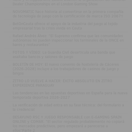
Dealer Championships en el London Gaming Show
.
NOVOMATIC hace historia al convertirse en la primera compañía
de tecnología de juego con la certificación de marca ISO 20671
.
BetOnCeuta ofrece el apoyo de la industria del juego al tejido
empresarial tras la crisis vivida en Ceuta
.
Rafael Andrés Álvez: "El Supremo confirma que las comunidades
autónomas no pueden inspeccionar los terminales de la ONCE en
bares y restaurantes"
.
FOTOS Y VÍDEO: La Guardia Civil desarticula una banda que
asaltaba bancos y salones de juego
.
BOLETÍN DE HOY: El nuevo convenio de hostelería de Cáceres
(2026-2028) incluye a los trabajadores de casinos de juego y
bingos
.
ZITRO LO VUELVE A HACER: ÉXITO ABSOLUTO EN ZITRO
EXPERIENCE PARAGUAY
.
Las tendencias en las apuestas deportivas en España para la nueva
temporada deportiva 2026-2027
.
La verificación de edad entra en su fase técnica: del formulario a
la credencial
.
DESAYUNO RSC Y JUEGO RESPONSABLE con E-GAMING SPAIN
ONLINE y COMAR: "El sector regulado probablemente no copiará
los mercados predictivos, pero empezará a parecerse a
ellos"Parte 2