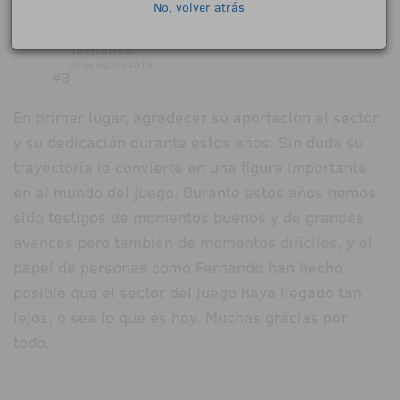
No, volver atrás
Mario Fernández Dir. Tecnico Comercial
Tecnausa
28 de agosto 2019
#3
En primer lugar, agradecer su aportación al sector
y su dedicación durante estos años. Sin duda su
trayectoria le convierte en una figura importante
en el mundo del juego. Durante estos años hemos
sido testigos de momentos buenos y de grandes
avances pero también de momentos difíciles, y el
papel de personas como Fernando han hecho
posible que el sector del juego haya llegado tan
lejos, o sea lo que es hoy. Muchas gracias por
todo.