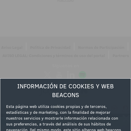
PUBLICIDAD
|
|
|
Aviso Legal
Política de Privacidad
Normas de Participación
|
AVISO LEGAL: Condiciones y términos de uso del portal
Partners
Síguenos en
INFORMACIÓN DE COOKIES Y WEB
BEACONS
Esta página web utiliza cookies propias y de terceros,
estadísticas y de marketing, con la finalidad de mejorar
nuestros servicios y mostrarle información relacionada con
sus preferencias, a través del análisis de sus hábitos de
navegación. Del mismo modo, este sitio alberga web beacons,