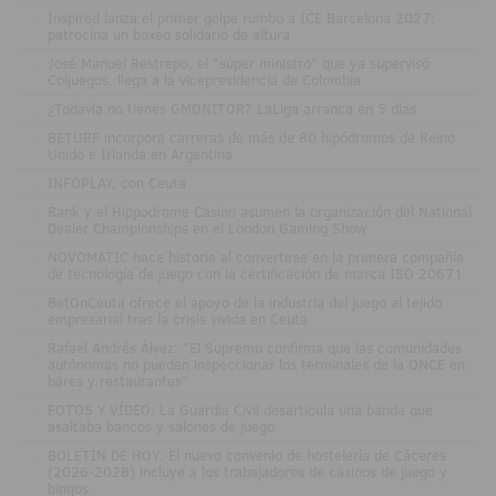
.
Inspired lanza el primer golpe rumbo a ICE Barcelona 2027:
patrocina un boxeo solidario de altura
.
José Manuel Restrepo, el "súper ministro" que ya supervisó
Coljuegos, llega a la vicepresidencia de Colombia
.
¿Todavía no tienes GMONITOR? LaLiga arranca en 5 días
.
BETURF incorpora carreras de más de 80 hipódromos de Reino
Unido e Irlanda en Argentina
.
INFOPLAY, con Ceuta
.
Rank y el Hippodrome Casino asumen la organización del National
Dealer Championships en el London Gaming Show
.
NOVOMATIC hace historia al convertirse en la primera compañía
de tecnología de juego con la certificación de marca ISO 20671
.
BetOnCeuta ofrece el apoyo de la industria del juego al tejido
empresarial tras la crisis vivida en Ceuta
.
Rafael Andrés Álvez: "El Supremo confirma que las comunidades
autónomas no pueden inspeccionar los terminales de la ONCE en
bares y restaurantes"
.
FOTOS Y VÍDEO: La Guardia Civil desarticula una banda que
asaltaba bancos y salones de juego
.
BOLETÍN DE HOY: El nuevo convenio de hostelería de Cáceres
(2026-2028) incluye a los trabajadores de casinos de juego y
bingos