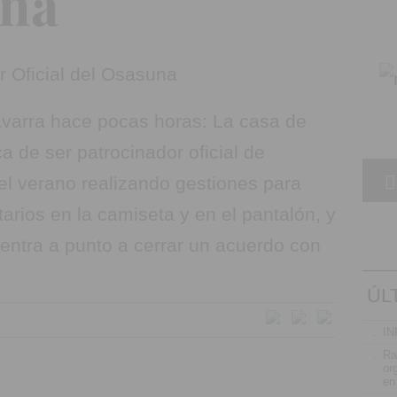
una
avarra hace pocas horas: La casa de
 de ser patrocinador oficial de
 el verano realizando gestiones para
tarios en la camiseta y en el pantalón, y
ntra a punto a cerrar un acuerdo con
ÚL
.
IN
.
Ra
or
en