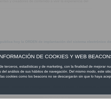
ntes y creadores de contenido a vivir la experiencia del
 publica hoy la ORDEN de implantación del sistema electrónico de
INFORMACIÓN DE COOKIES Y WEB BEACON
de terceros, estadísticas y de marketing, con la finalidad de mejorar nu
és del análisis de sus hábitos de navegación. Del mismo modo, este sit
nto las cookies como los beacons no se descargarán sin que lo haya ac
acidad
|
Normas de Participación
|
AVISO LEGAL: Condiciones y términos
Síguenos en