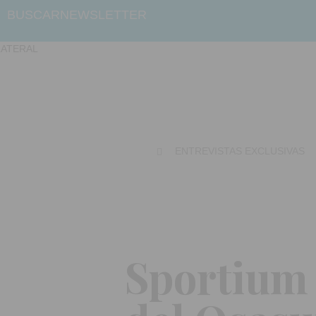
BUSCAR
NEWSLETTER
ENTREVISTAS EXCLUSIVAS
Sportium 