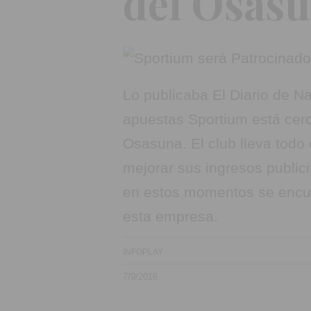
del Osas
Lo publicaba El Diario de N
apuestas Sportium está cerca
Osasuna. El club lleva todo
mejorar sus ingresos publici
en estos momentos se encue
esta empresa.
INFOPLAY
7/9/2016