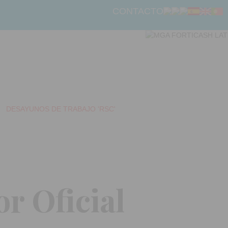
CONTACTO
DESAYUNOS DE TRABAJO 'RSC'
r Oficial