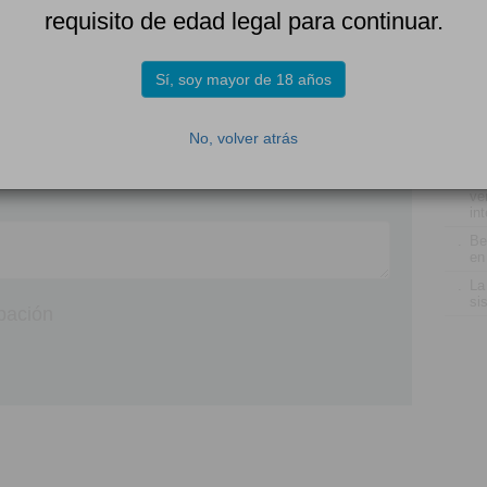
.
D
requisito de edad legal para continuar.
co
se
me
pa
Sí, soy mayor de 18 años
.
VÍ
Gr
me
No, volver atrás
ru
.
Jo
ve
in
.
Be
en
.
La
si
pación