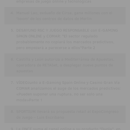
empresas de juego online y tecnológicas
4.
Manuel Lao, exdueño de Cirsa, gana millones con el
'boom' de los centros de datos de Merlin
5.
DESAYUNO RSC Y JUEGO RESPONSABLE con E-GAMING
SPAIN ONLINE y COMAR: "El sector regulado
probablemente no copiará los mercados predictivos,
pero empezará a parecerse a ellos"Parte 2
6.
Castilla y León autoriza a Mediterránea de Apuestas,
operadora de RETAbet, a desplegar nueve puntos de
apuestas
7.
VÍDEOJunto a E-Gaming Spain Online y Casino Gran Vía
COMAR analizamos el auge de los mercados predictivos:
«Pueden suponer una ruptura, no ser solo una
moda»Parte 1
8.
SPORTIUM llevará su propuesta retail al ExpoCongreso
de Juego – Luis Escribano
9.
La ONCE suma el canal online a su producto "Dupla", en