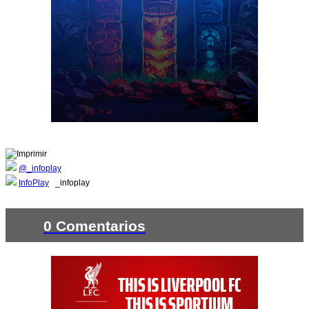
@_infoplay
InfoPlay
_infoplay
0 Comentarios