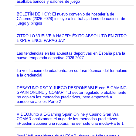
asaltaba bancos y salones de juego
.
BOLETÍN DE HOY: El nuevo convenio de hostelería de
Cáceres (2026-2028) incluye a los trabajadores de casinos de
juego y bingos
.
ZITRO LO VUELVE A HACER: ÉXITO ABSOLUTO EN ZITRO
EXPERIENCE PARAGUAY
.
Las tendencias en las apuestas deportivas en España para la
nueva temporada deportiva 2026-2027
.
La verificación de edad entra en su fase técnica: del formulario
a la credencial
.
DESAYUNO RSC Y JUEGO RESPONSABLE con E-GAMING
SPAIN ONLINE y COMAR: "El sector regulado probablemente
no copiará los mercados predictivos, pero empezará a
parecerse a ellos"Parte 2
.
VÍDEOJunto a E-Gaming Spain Online y Casino Gran Vía
COMAR analizamos el auge de los mercados predictivos:
«Pueden suponer una ruptura, no ser solo una moda»Parte 1
.