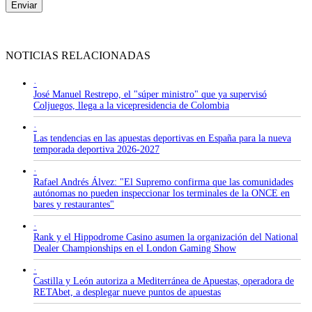
Enviar
NOTICIAS RELACIONADAS
·
José Manuel Restrepo, el "súper ministro" que ya supervisó
Coljuegos, llega a la vicepresidencia de Colombia
·
Las tendencias en las apuestas deportivas en España para la nueva
temporada deportiva 2026-2027
·
Rafael Andrés Álvez: "El Supremo confirma que las comunidades
autónomas no pueden inspeccionar los terminales de la ONCE en
bares y restaurantes"
·
Rank y el Hippodrome Casino asumen la organización del National
Dealer Championships en el London Gaming Show
·
Castilla y León autoriza a Mediterránea de Apuestas, operadora de
RETAbet, a desplegar nueve puntos de apuestas