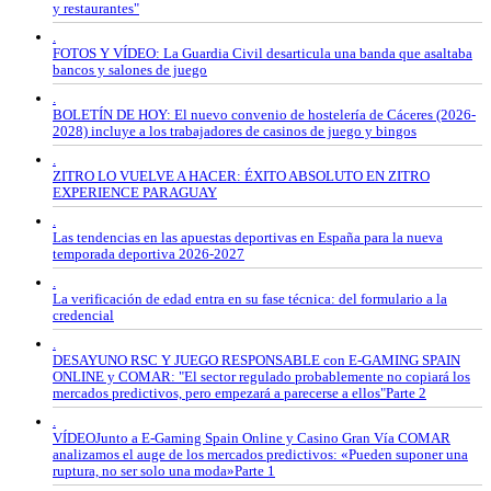
y restaurantes"
.
FOTOS Y VÍDEO: La Guardia Civil desarticula una banda que asaltaba
bancos y salones de juego
.
BOLETÍN DE HOY: El nuevo convenio de hostelería de Cáceres (2026-
2028) incluye a los trabajadores de casinos de juego y bingos
.
ZITRO LO VUELVE A HACER: ÉXITO ABSOLUTO EN ZITRO
EXPERIENCE PARAGUAY
.
Las tendencias en las apuestas deportivas en España para la nueva
temporada deportiva 2026-2027
.
La verificación de edad entra en su fase técnica: del formulario a la
credencial
.
DESAYUNO RSC Y JUEGO RESPONSABLE con E-GAMING SPAIN
ONLINE y COMAR: "El sector regulado probablemente no copiará los
mercados predictivos, pero empezará a parecerse a ellos"Parte 2
.
VÍDEOJunto a E-Gaming Spain Online y Casino Gran Vía COMAR
analizamos el auge de los mercados predictivos: «Pueden suponer una
ruptura, no ser solo una moda»Parte 1