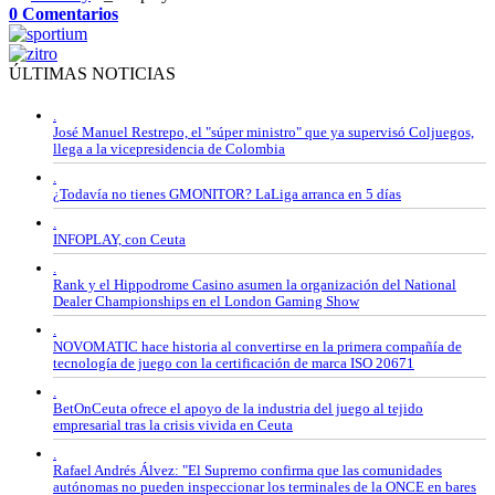
0 Comentarios
ÚLTIMAS NOTICIAS
.
José Manuel Restrepo, el "súper ministro" que ya supervisó Coljuegos,
llega a la vicepresidencia de Colombia
.
¿Todavía no tienes GMONITOR? LaLiga arranca en 5 días
.
INFOPLAY, con Ceuta
.
Rank y el Hippodrome Casino asumen la organización del National
Dealer Championships en el London Gaming Show
.
NOVOMATIC hace historia al convertirse en la primera compañía de
tecnología de juego con la certificación de marca ISO 20671
.
BetOnCeuta ofrece el apoyo de la industria del juego al tejido
empresarial tras la crisis vivida en Ceuta
.
Rafael Andrés Álvez: "El Supremo confirma que las comunidades
autónomas no pueden inspeccionar los terminales de la ONCE en bares