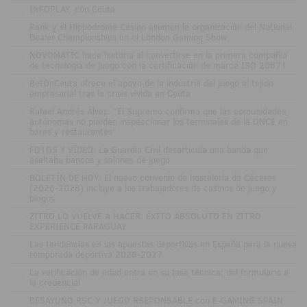
.
INFOPLAY, con Ceuta
.
Rank y el Hippodrome Casino asumen la organización del National
Dealer Championships en el London Gaming Show
.
NOVOMATIC hace historia al convertirse en la primera compañía
de tecnología de juego con la certificación de marca ISO 20671
.
BetOnCeuta ofrece el apoyo de la industria del juego al tejido
empresarial tras la crisis vivida en Ceuta
.
Rafael Andrés Álvez: "El Supremo confirma que las comunidades
autónomas no pueden inspeccionar los terminales de la ONCE en
bares y restaurantes"
.
FOTOS Y VÍDEO: La Guardia Civil desarticula una banda que
asaltaba bancos y salones de juego
.
BOLETÍN DE HOY: El nuevo convenio de hostelería de Cáceres
(2026-2028) incluye a los trabajadores de casinos de juego y
bingos
.
ZITRO LO VUELVE A HACER: ÉXITO ABSOLUTO EN ZITRO
EXPERIENCE PARAGUAY
.
Las tendencias en las apuestas deportivas en España para la nueva
temporada deportiva 2026-2027
.
La verificación de edad entra en su fase técnica: del formulario a
la credencial
.
DESAYUNO RSC Y JUEGO RSEPONSABLE con E-GAMING SPAIN