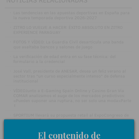
·
Las tendencias en las apuestas deportivas en España para
la nueva temporada deportiva 2026-2027
·
ZITRO LO VUELVE A HACER: ÉXITO ABSOLUTO EN ZITRO
EXPERIENCE PARAGUAY
·
FOTOS Y VÍDEO: La Guardia Civil desarticula una banda
que asaltaba bancos y salones de juego
·
La verificación de edad entra en su fase técnica: del
formulario a la credencial
·
José Vall, presidente de ANESAR, desea un feliz verano al
sector tras "un curso especialmente intenso" de defensa
institucional
·
VÍDEOJunto a E-Gaming Spain Online y Casino Gran Vía
COMAR analizamos el auge de los mercados predictivos:
«Pueden suponer una ruptura, no ser solo una moda»Parte
1
·
SPORTIUM llevará su propuesta retail al ExpoCongreso de
Juego – Luis Escribano
·
MGA cierra la gala del Juego Responsable en el Teatro Real
El contenido de
con el premio más esperado: Empresa del AñoVÍDEO