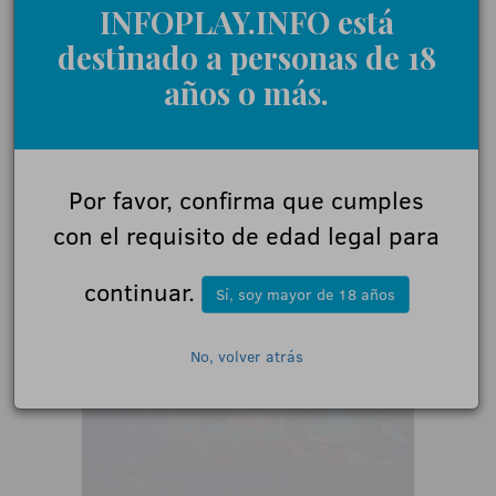
INFOPLAY.INFO está
·
Betinia llega a España
destinado a personas de 18
·
MGA Games entrega en Melilla el título de The Operators'
Tournament 2025-26 a Gran Madrid | Casino OnlineVÍDEO
años o más.
Por favor, confirma que cumples
con el requisito de edad legal para
continuar.
Sí, soy mayor de 18 años
No, volver atrás