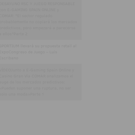
DESAYUNO RSC Y JUEGO RESPONSABLE
con E-GAMING SPAIN ONLINE y
COMAR: "El sector regulado
probablemente no copiará los mercados
predictivos, pero empezará a parecerse
a ellos"Parte 2
SPORTIUM llevará su propuesta retail al
ExpoCongreso de Juego – Luis
Escribano
VÍDEOJunto a E-Gaming Spain Online y
Casino Gran Vía COMAR analizamos el
auge de los mercados predictivos:
«Pueden suponer una ruptura, no ser
solo una moda»Parte 1