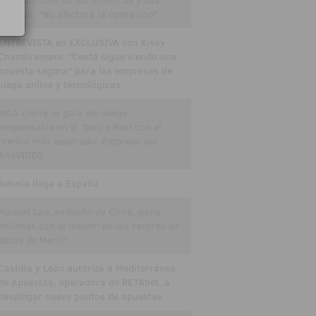
el Hipódromo de las Américas y sus
casinos: "No afectará la operación"
ENTREVISTA en EXCLUSIVA con Kissy
Chandiramani: "Ceuta sigue siendo una
apuesta segura" para las empresas de
juego online y tecnológicas
MGA cierra la gala del Juego
Responsable en el Teatro Real con el
premio más esperado: Empresa del
AñoVÍDEO
Betinia llega a España
Manuel Lao, exdueño de Cirsa, gana
millones con el 'boom' de los centros de
datos de Merlin
Castilla y León autoriza a Mediterránea
de Apuestas, operadora de RETAbet, a
desplegar nueve puntos de apuestas