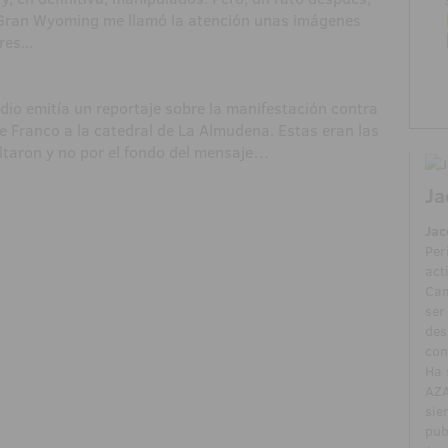
 Gran Wyoming me llamó la atención unas imágenes
es...
dio emitía un reportaje sobre la manifestación contra
de Franco a la catedral de La Almudena. Estas eran las
taron y no por el fondo del mensaje…
Ja
Jac
Per
act
Cam
ser
des
con
Ha 
AZA
sie
pub