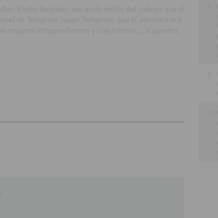
8.
faltar, Emilio Delgado, sacando rédito del cabreo que él
nal de Telegram Juego Peligroso que él alimenta era
s mujeres independientes y con criterio... si pueden,
9.
10.
n