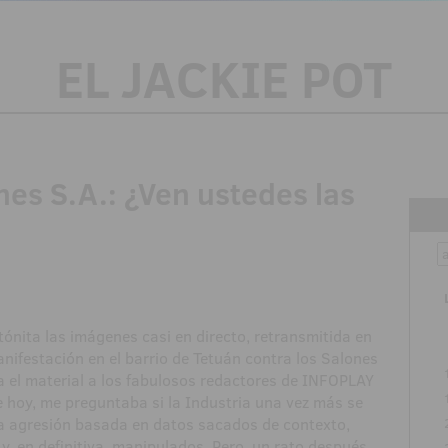
EL JACKIE POT
es S.A.: ¿Ven ustedes las
tónita las imágenes casi en directo, retransmitida en
anifestación en el barrio de Tetuán contra los Salones
a el material a los fabulosos redactores de INFOPLAY
de hoy, me preguntaba si la Industria una vez más se
ta agresión basada en datos sacados de contexto,
y, en definitiva, manipulados. Pero, un rato después,