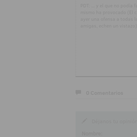
PDT: ... y el que no podía 
mismo ha provocado (El ca
ayer una ofensa a todas la
amigas, echen un vistazo)
0 Comentarios
Déjanos tu opinió
Nombre: