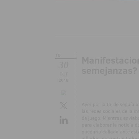
10
Manifestacion
30
semejanzas?
OCT
2018
Ayer por la tarde seguía a
las redes sociales de la m
de juego. Mientras enviab
para elaborar la noticia 
quedaría callada ante es
inflados, no contrastados 