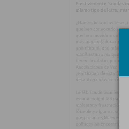
Efectivamente, son las 
mismo tipo de letra, mi
¿Han reciclado las telas, 
que han convocado la man
que han movido a un puña
más manipuladora mueve 
una rentabilidad máxima. 
manifiestan si es que sab
tienen los datos para so
Asociaciones de Vecinos 
¿Participan de esta farsa
desautorizados con esta f
La fábrica de manifestaci
es una indignidad para h
malestar y frustración vi
fórmula y algunos, sin cr
gregarismo. ¿No es éste e
políticos ha encontrado un