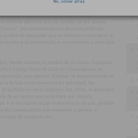
No, volver atrás
 Stefan Zweig en su libro Momentos estelares de la
 dedicado a Cicerón escribe: “A quien está
3.
e importa ejercerlo y no la opinión de los demás,
el honor”. De inmediato pensé en estos políticos
 ávidos de ese poder que no atiende a razones ni al
n insulto a la inteligencia, a sus votantes y a los que
4.
os, tienen ustedes la verdad de su mano. Cualquier
gnífico Código Ético de Club de Convergentes es
ipulación, por ejemplo. Exhiban la honestidad de su
5.
rea a la que están sometida su actividad, las
e la DGOJ en estas páginas, las cifras, la actividad
6.
da de un sector que se esmera por debatir,
ear. Y si los números por sí mismos no sirven, podrían
es de comunicación que empiecen a pensar, y
on algo de imaginación.
7.