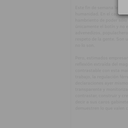
Este fin de semana leía a
humanidad. En el capítulo
hambriento de poder sólo l
únicamente el botín y no 
advenedizos, populacheros
respeto de la gente. Son u
no lo son.
Pero, estimados empresari
reflexión extraída del ma
contrastable con esta man
trabajo, la regulación fér
declaraciones ayer mismo d
transparente y monitoriza
contrastar, construir y cr
decir a sus caros gabinet
demuestren lo que valen c