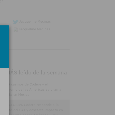
go.
Jacqueline Mecinas
Jacqueline Mecinas
O MÁS leído de la semana
Los 65 casinos de Codere y el
Hipódromo de las Américas saldrán a
subasta en México
EN EXCLUSIVA Codere responde a la
subasta del SAT y descarta impacto en