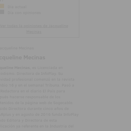
31
Día actual
Día con opiniones
Ver todas la opiniones de Jacqueline
Mecinas
cqueline Mecinas
queline Mecinas
, es Licenciada en
iodismo. Directora de InfoPlay. Su
ividad profesional comenzó en la revista
bio 16 y en el semanal Tribuna. Pasó a
 Redactora en el diario El País para
pués hacerse responsable de los
tenidos de la página web de Sogecable.
sido Directora durante cinco años de
Rplus y en agosto de 2016 funda InfoPlay
ndo Editora y Directora de esta
licación ya referente en la Industria del