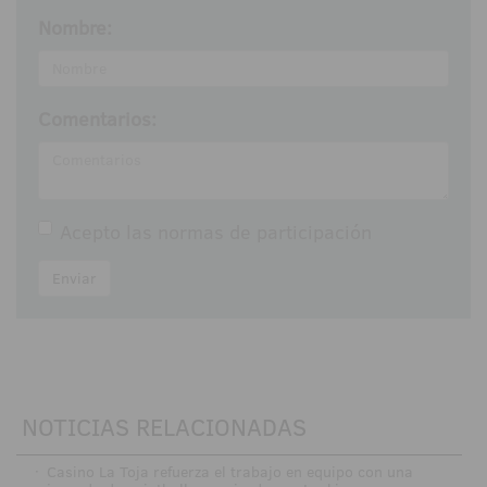
Nombre:
Comentarios:
Acepto las
normas de participación
Enviar
NOTICIAS RELACIONADAS
·
Casino La Toja refuerza el trabajo en equipo con una