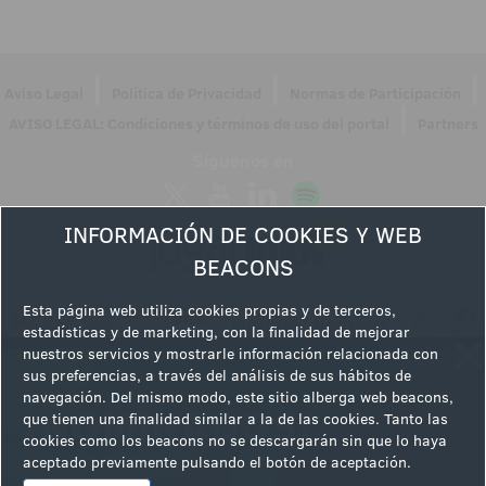
|
|
|
Aviso Legal
Política de Privacidad
Normas de Participación
|
AVISO LEGAL: Condiciones y términos de uso del portal
Partners
Síguenos en
INFORMACIÓN DE COOKIES Y WEB
BEACONS
Esta página web utiliza cookies propias y de terceros,
estadísticas y de marketing, con la finalidad de mejorar
nuestros servicios y mostrarle información relacionada con
sus preferencias, a través del análisis de sus hábitos de
navegación. Del mismo modo, este sitio alberga web beacons,
que tienen una finalidad similar a la de las cookies. Tanto las
cookies como los beacons no se descargarán sin que lo haya
aceptado previamente pulsando el botón de aceptación.