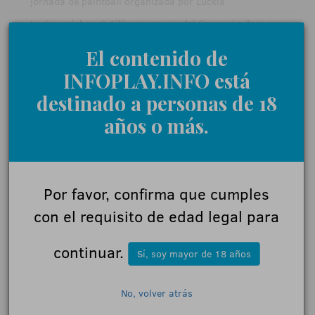
jornada de paintball organizada por Luckia
·
Luckia celebra el 47º aniversario del Casino La Toja con
una fiesta temática indiana
El contenido de
·
Luckia se suma a la celebración del Carnaval de O Grove
INFOPLAY.INFO está
·
LUCKIA resalta la importancia de la seguridad en los
Casinos como parte integral de la experiencia del cliente
destinado a personas de 18
·
El logo del Casino de Vigo ya luce en la fachada del Centro
años o más.
Comercial A Laxe
·
Magnífica noticia para el sector y el Casino de A Toxa: Se
confirma su apoyo por la igualdad por sexos y funciones
entre los trabajadores
·
Galicia atrae a cada vez más turistas interesados por el
Por favor, confirma que cumples
juego presencial
con el requisito de edad legal para
·
Las croupiers del Casino de La Toja reciben el Premio Meca
de O Grove
continuar.
Sí, soy mayor de 18 años
·
El nuevo Casino de Vigo abrirá sus puertas este año con
1.874 m2, aforo para 508 clientes y 105 empleos directos
·
El Casino de Vigo prevé abrir en un año con 12 mesas y 80
No, volver atrás
máquinas