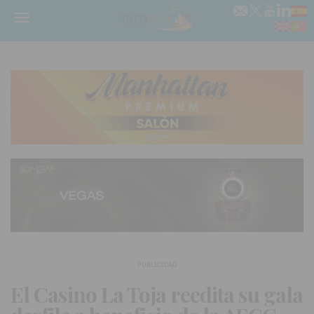
Menú
PUBLICIDAD
El Casino La Toja reedita su gala