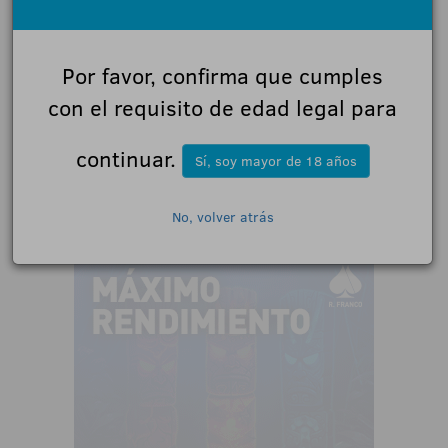
HOSTELERÍA Y OCIO FAMILIAR
·
LUCKIA volverá a estar presente en el ExpoCongreso de
Juego - Luis Escribano como expositora y patrocinadora
Por favor, confirma que cumples
·
EGT respaldará como patrocinador la 14ª edición del
ExpoCongreso de Juego - Luis Escribano
con el requisito de edad legal para
·
La Cena de Verano de ACORDJOC exhibe la candidatura
galardonada como Asociación Destacada en los Premios al
continuar.
Juego Responsable y RSC 2026 FOTOS
Sí, soy mayor de 18 años
No, volver atrás