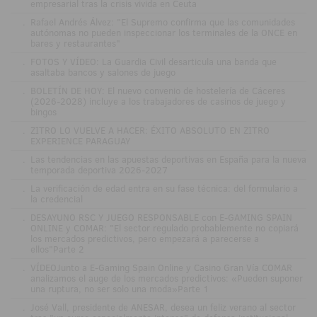
empresarial tras la crisis vivida en Ceuta
.
Rafael Andrés Álvez: "El Supremo confirma que las comunidades
autónomas no pueden inspeccionar los terminales de la ONCE en
bares y restaurantes"
.
FOTOS Y VÍDEO: La Guardia Civil desarticula una banda que
asaltaba bancos y salones de juego
.
BOLETÍN DE HOY: El nuevo convenio de hostelería de Cáceres
(2026-2028) incluye a los trabajadores de casinos de juego y
bingos
.
ZITRO LO VUELVE A HACER: ÉXITO ABSOLUTO EN ZITRO
EXPERIENCE PARAGUAY
.
Las tendencias en las apuestas deportivas en España para la nueva
temporada deportiva 2026-2027
.
La verificación de edad entra en su fase técnica: del formulario a
la credencial
.
DESAYUNO RSC Y JUEGO RESPONSABLE con E-GAMING SPAIN
ONLINE y COMAR: "El sector regulado probablemente no copiará
los mercados predictivos, pero empezará a parecerse a
ellos"Parte 2
.
VÍDEOJunto a E-Gaming Spain Online y Casino Gran Vía COMAR
analizamos el auge de los mercados predictivos: «Pueden suponer
una ruptura, no ser solo una moda»Parte 1
.
José Vall, presidente de ANESAR, desea un feliz verano al sector