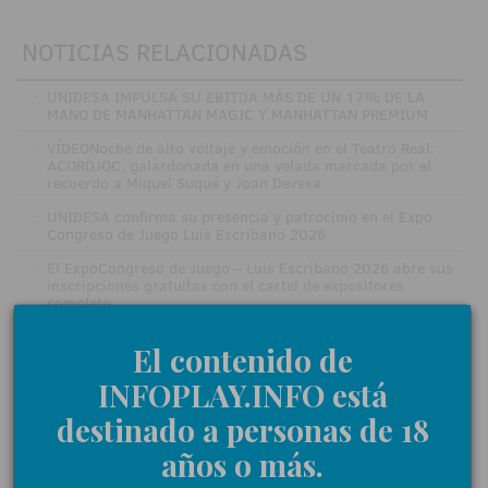
NOTICIAS RELACIONADAS
·
UNIDESA IMPULSA SU EBITDA MÁS DE UN 17% DE LA
MANO DE MANHATTAN MAGIC Y MANHATTAN PREMIUM
·
VÍDEONoche de alto voltaje y emoción en el Teatro Real:
ACORDJOC, galardonada en una velada marcada por el
recuerdo a Miquel Suqué y Joan Devesa
·
UNIDESA confirma su presencia y patrocinio en el Expo
Congreso de Juego Luis Escribano 2026
·
El ExpoCongreso de Juego – Luis Escribano 2026 abre sus
inscripciones gratuitas con el cartel de expositores
completo
·
SPORTIUM despliega en el ExpoCongreso su gran
El contenido de
propuesta retail para los operadores
INFOPLAY.INFO está
·
Albert Sola, Presidente de Europer, apuesta por la
convivencia de los fondos de inversión y la empresa
destinado a personas de 18
familiar: “debemos ir de la mano”
años o más.
·
ORENES DESPLIEGA EN TORREMOLINOS TODA SU POTENCIA
COMERCIAL CON SU DOBLE OFERTA PARA SALONES,