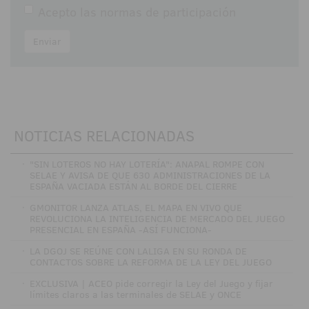
Acepto las
normas de participación
Enviar
NOTICIAS RELACIONADAS
·
"SIN LOTEROS NO HAY LOTERÍA": ANAPAL ROMPE CON
SELAE Y AVISA DE QUE 630 ADMINISTRACIONES DE LA
ESPAÑA VACIADA ESTÁN AL BORDE DEL CIERRE
·
GMONITOR LANZA ATLAS, EL MAPA EN VIVO QUE
REVOLUCIONA LA INTELIGENCIA DE MERCADO DEL JUEGO
PRESENCIAL EN ESPAÑA -ASÍ FUNCIONA-
·
LA DGOJ SE REÚNE CON LALIGA EN SU RONDA DE
CONTACTOS SOBRE LA REFORMA DE LA LEY DEL JUEGO
·
EXCLUSIVA | ACEO pide corregir la Ley del Juego y fijar
límites claros a las terminales de SELAE y ONCE