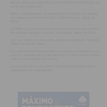
·
SELAE adjudica a IMQ Ibérica, Entidad de Certificación, un
curso de compliance
·
ONCE y SELAE elevan su recaudación en 2025: los juegos
de reserva movieron más de 13.500 millones, según la
DGOJ
·
La ONCE y SELAE cuadruplican en puntos de venta a todos
los salones, bingos y casinos de España, según la DGOJ
·
¿Un bar-lotero en los nuevos anuncios de SELAE? VEAN EL
VÍDEO HASTA EL FINAL...
·
Las administraciones de lotería reclaman al Gobierno una
revisión urgente del modelo económico de la red de ventas
y de la comercialización online
·
La movilización de las administraciones de lotería gana
repercusión en toda España