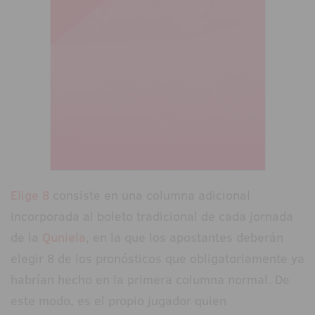
Elige 8
consiste en una columna adicional
incorporada al boleto tradicional de cada jornada
de la
Quniela
, en la que los apostantes deberán
elegir 8 de los pronósticos que obligatoriamente ya
habrían hecho en la primera columna normal. De
este modo, es el propio jugador quien