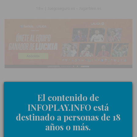
18+ | Juegoseguro.es - Jugarbien.es
4 Comentarios
El contenido de
INFOPLAY.INFO está
Diego
destinado a personas de 18
21 de octubre 2019
#1
años o más.
Como sabemos sinos ha tocado y donde mirarlo