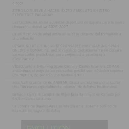
bingos
.
ZITRO LO VUELVE A HACER: ÉXITO ABSOLUTO EN ZITRO
EXPERIENCE PARAGUAY
.
Las tendencias en las apuestas deportivas en España para la nueva
temporada deportiva 2026-2027
.
La verificación de edad entra en su fase técnica: del formulario a
la credencial
.
DESAYUNO RSC Y JUEGO RESPONSABLE con E-GAMING SPAIN
ONLINE y COMAR: "El sector regulado probablemente no copiará
los mercados predictivos, pero empezará a parecerse a
ellos"Parte 2
.
VÍDEOJunto a E-Gaming Spain Online y Casino Gran Vía COMAR
analizamos el auge de los mercados predictivos: «Pueden suponer
una ruptura, no ser solo una moda»Parte 1
.
José Vall, presidente de ANESAR, desea un feliz verano al sector
tras "un curso especialmente intenso" de defensa institucional
.
Betsson cierra la compra de Rhino Entertainment en Canadá por
64,5 millones de euros
.
La Lotería de Buenos Aires se integra en el sistema público de
intercambio seguro de datos