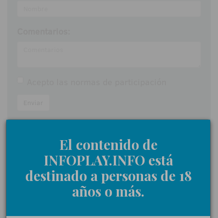
Comentarios:
Acepto las
normas de participación
Enviar
El contenido de
INFOPLAY.INFO está
NOTICIAS RELACIONADAS
destinado a personas de 18
años o más.
·
UNIDESA IMPULSA SU EBITDA MÁS DE UN 17% DE LA
MANO DE MANHATTAN MAGIC Y MANHATTAN PREMIUM
·
VÍDEONoche de alto voltaje y emoción en el Teatro Real: