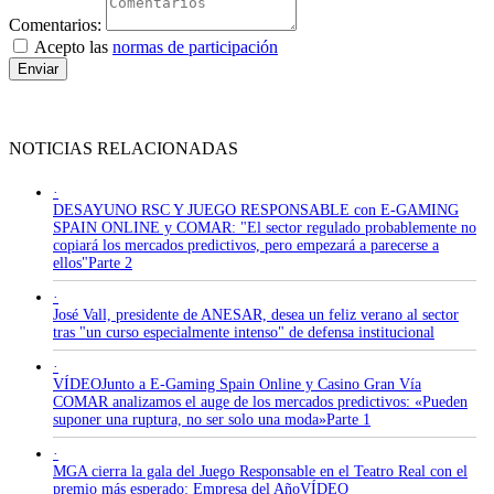
Comentarios:
Acepto las
normas de participación
Enviar
NOTICIAS RELACIONADAS
·
DESAYUNO RSC Y JUEGO RESPONSABLE con E-GAMING
SPAIN ONLINE y COMAR: "El sector regulado probablemente no
copiará los mercados predictivos, pero empezará a parecerse a
ellos"Parte 2
·
José Vall, presidente de ANESAR, desea un feliz verano al sector
tras "un curso especialmente intenso" de defensa institucional
·
VÍDEOJunto a E-Gaming Spain Online y Casino Gran Vía
COMAR analizamos el auge de los mercados predictivos: «Pueden
suponer una ruptura, no ser solo una moda»Parte 1
·
MGA cierra la gala del Juego Responsable en el Teatro Real con el
premio más esperado: Empresa del AñoVÍDEO