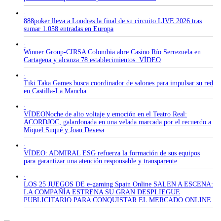
·
888poker lleva a Londres la final de su circuito LIVE 2026 tras
sumar 1.058 entradas en Europa
·
Winner Group-CIRSA Colombia abre Casino Río Serrezuela en
Cartagena y alcanza 78 establecimientos. VÍDEO
·
Tiki Taka Games busca coordinador de salones para impulsar su red
en Castilla-La Mancha
·
VÍDEONoche de alto voltaje y emoción en el Teatro Real:
ACORDJOC, galardonada en una velada marcada por el recuerdo a
Miquel Suqué y Joan Devesa
·
VÍDEO: ADMIRAL ESG refuerza la formación de sus equipos
para garantizar una atención responsable y transparente
·
LOS 25 JUEGOS DE e-gaming Spain Online SALEN A ESCENA:
LA COMPAÑÍA ESTRENA SU GRAN DESPLIEGUE
PUBLICITARIO PARA CONQUISTAR EL MERCADO ONLINE