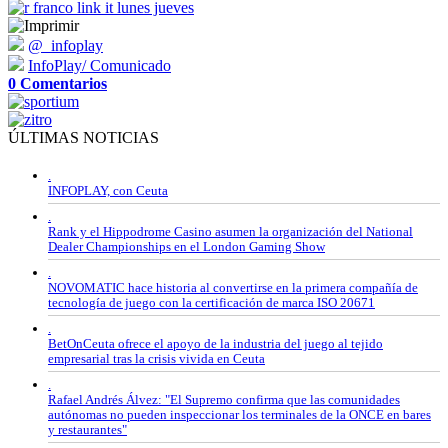
@_infoplay
InfoPlay/ Comunicado
0 Comentarios
ÚLTIMAS NOTICIAS
.
INFOPLAY, con Ceuta
.
Rank y el Hippodrome Casino asumen la organización del National
Dealer Championships en el London Gaming Show
.
NOVOMATIC hace historia al convertirse en la primera compañía de
tecnología de juego con la certificación de marca ISO 20671
.
BetOnCeuta ofrece el apoyo de la industria del juego al tejido
empresarial tras la crisis vivida en Ceuta
.
Rafael Andrés Álvez: "El Supremo confirma que las comunidades
autónomas no pueden inspeccionar los terminales de la ONCE en bares
y restaurantes"