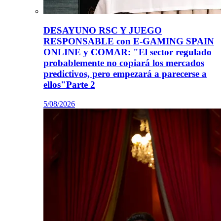
DESAYUNO RSC Y JUEGO
RESPONSABLE con E-GAMING SPAIN
ONLINE y COMAR: "El sector regulado
probablemente no copiará los mercados
predictivos, pero empezará a parecerse a
ellos"Parte 2
5/08/2026