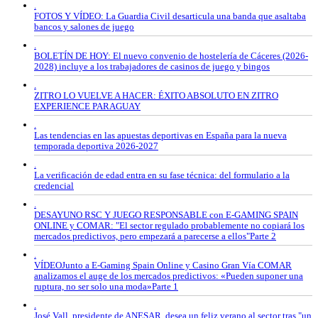
.
FOTOS Y VÍDEO: La Guardia Civil desarticula una banda que asaltaba
bancos y salones de juego
.
BOLETÍN DE HOY: El nuevo convenio de hostelería de Cáceres (2026-
2028) incluye a los trabajadores de casinos de juego y bingos
.
ZITRO LO VUELVE A HACER: ÉXITO ABSOLUTO EN ZITRO
EXPERIENCE PARAGUAY
.
Las tendencias en las apuestas deportivas en España para la nueva
temporada deportiva 2026-2027
.
La verificación de edad entra en su fase técnica: del formulario a la
credencial
.
DESAYUNO RSC Y JUEGO RESPONSABLE con E-GAMING SPAIN
ONLINE y COMAR: "El sector regulado probablemente no copiará los
mercados predictivos, pero empezará a parecerse a ellos"Parte 2
.
VÍDEOJunto a E-Gaming Spain Online y Casino Gran Vía COMAR
analizamos el auge de los mercados predictivos: «Pueden suponer una
ruptura, no ser solo una moda»Parte 1
.
José Vall, presidente de ANESAR, desea un feliz verano al sector tras "un