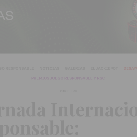
GO RESPONSABLE
NOTICIAS
GALERÍAS
EL JACKIEPOT
DESAY
PREMIOS JUEGO RESPONSABLE Y RSC
PUBLICIDAD
rnada Internacio
ponsable: