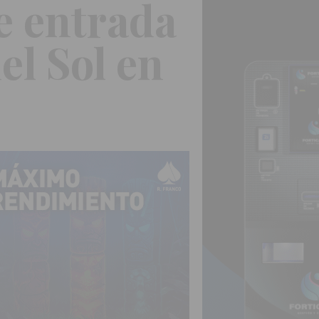
de entrada
el Sol en