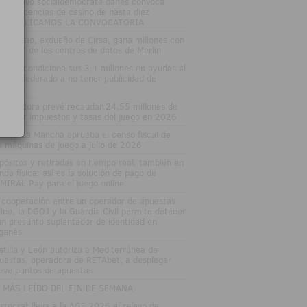
 Ejecutivo socialdemócrata danés convoca
evas licencias de casino de hasta diez
osPUBLICAMOS LA CONVOCATORIA
nuel Lao, exdueño de Cirsa, gana millones con
 'boom' de los centros de datos de Merlin
varra condiciona sus 3,1 millones en ayudas al
porte federado a no tener publicidad de
uestas
tremadura prevé recaudar 24,55 millones de
ros por impuestos y tasas del juego en 2026
stilla-La Mancha aprueba el censo fiscal de
s máquinas de juego a julio de 2026
pósitos y retiradas en tiempo real, también en
enda física: así es la solución de pago de
MIRAL Pay para el juego online
 cooperación entre un operador de apuestas
line, la DGOJ y la Guardia Civil permite detener
un presunto suplantador de identidad en
ganés
stilla y León autoriza a Mediterránea de
uestas, operadora de RETAbet, a desplegar
eve puntos de apuestas
 MÁS LEÍDO DEL FIN DE SEMANA
istocrat lleva a la AGE 2026 el relevo de