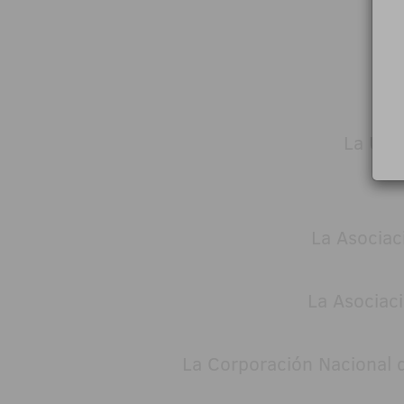
La Uni
La Asociac
La Asociac
La Corporación Nacional 