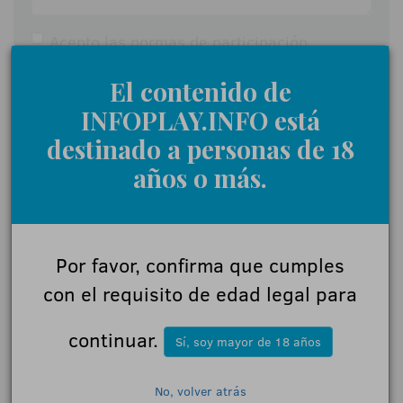
Acepto las
normas de participación
Enviar
El contenido de
INFOPLAY.INFO está
destinado a personas de 18
años o más.
Por favor, confirma que cumples
con el requisito de edad legal para
continuar.
Sí, soy mayor de 18 años
No, volver atrás