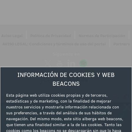
|
|
|
Aviso Legal
Política de Privacidad
Normas de Participación
|
AVISO LEGAL: Condiciones y términos de uso del portal
Partners
Síguenos en
INFORMACIÓN DE COOKIES Y WEB
BEACONS
Esta página web utiliza cookies propias y de terceros,
estadísticas y de marketing, con la finalidad de mejorar
nuestros servicios y mostrarle información relacionada con
sus preferencias, a través del análisis de sus hábitos de
navegación. Del mismo modo, este sitio alberga web beacons,
que tienen una finalidad similar a la de las cookies. Tanto las
cookies como los beacons no se descargarán sin que lo haya