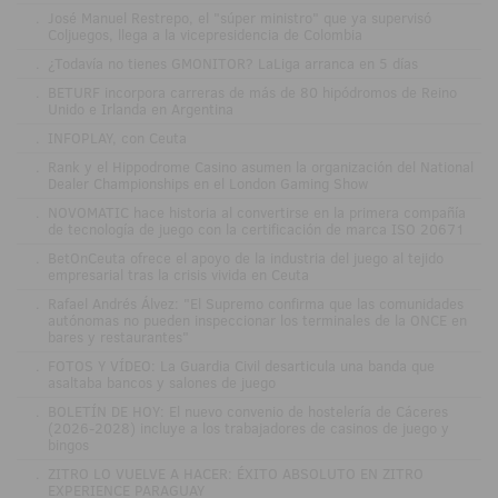
.
José Manuel Restrepo, el "súper ministro" que ya supervisó
Coljuegos, llega a la vicepresidencia de Colombia
.
¿Todavía no tienes GMONITOR? LaLiga arranca en 5 días
.
BETURF incorpora carreras de más de 80 hipódromos de Reino
Unido e Irlanda en Argentina
.
INFOPLAY, con Ceuta
.
Rank y el Hippodrome Casino asumen la organización del National
Dealer Championships en el London Gaming Show
.
NOVOMATIC hace historia al convertirse en la primera compañía
de tecnología de juego con la certificación de marca ISO 20671
.
BetOnCeuta ofrece el apoyo de la industria del juego al tejido
empresarial tras la crisis vivida en Ceuta
.
Rafael Andrés Álvez: "El Supremo confirma que las comunidades
autónomas no pueden inspeccionar los terminales de la ONCE en
bares y restaurantes"
.
FOTOS Y VÍDEO: La Guardia Civil desarticula una banda que
asaltaba bancos y salones de juego
.
BOLETÍN DE HOY: El nuevo convenio de hostelería de Cáceres
(2026-2028) incluye a los trabajadores de casinos de juego y
bingos
.
ZITRO LO VUELVE A HACER: ÉXITO ABSOLUTO EN ZITRO
EXPERIENCE PARAGUAY