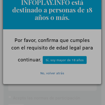
INFOPLAY.INFO está
destinado a personas de 18
años o más.
0 Comentarios
Por favor, confirma que cumples
Déjanos tu opinión
con el requisito de edad legal para
Nombre:
continuar.
Sí, soy mayor de 18 años
Comentarios:
No, volver atrás
Acepto las
normas de participación