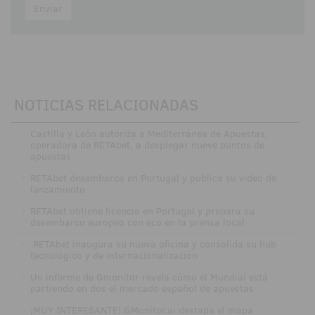
Enviar
NOTICIAS RELACIONADAS
·
Castilla y León autoriza a Mediterránea de Apuestas,
operadora de RETAbet, a desplegar nueve puntos de
apuestas
·
RETAbet desembarca en Portugal y publica su vídeo de
lanzamiento
·
RETAbet obtiene licencia en Portugal y prepara su
desembarco europeo con eco en la prensa local
·
RETAbet inaugura su nueva oficina y consolida su hub
tecnológico y de internacionalización
·
Un informe de Gmonitor revela cómo el Mundial está
partiendo en dos el mercado español de apuestas
·
¡MUY INTERESANTE! GMonitor.ai destapa el mapa