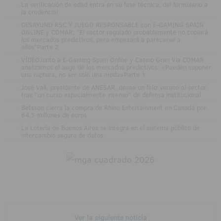
.
La verificación de edad entra en su fase técnica: del formulario a
la credencial
.
DESAYUNO RSC Y JUEGO RESPONSABLE con E-GAMING SPAIN
ONLINE y COMAR: "El sector regulado probablemente no copiará
los mercados predictivos, pero empezará a parecerse a
ellos"Parte 2
.
VÍDEOJunto a E-Gaming Spain Online y Casino Gran Vía COMAR
analizamos el auge de los mercados predictivos: «Pueden suponer
una ruptura, no ser solo una moda»Parte 1
.
José Vall, presidente de ANESAR, desea un feliz verano al sector
tras "un curso especialmente intenso" de defensa institucional
.
Betsson cierra la compra de Rhino Entertainment en Canadá por
64,5 millones de euros
.
La Lotería de Buenos Aires se integra en el sistema público de
intercambio seguro de datos
Ver la siguiente noticia