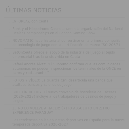
ÚLTIMAS NOTICIAS
.
INFOPLAY, con Ceuta
.
Rank y el Hippodrome Casino asumen la organización del National
Dealer Championships en el London Gaming Show
.
NOVOMATIC hace historia al convertirse en la primera compañía
de tecnología de juego con la certificación de marca ISO 20671
.
BetOnCeuta ofrece el apoyo de la industria del juego al tejido
empresarial tras la crisis vivida en Ceuta
.
Rafael Andrés Álvez: "El Supremo confirma que las comunidades
autónomas no pueden inspeccionar los terminales de la ONCE en
bares y restaurantes"
.
FOTOS Y VÍDEO: La Guardia Civil desarticula una banda que
asaltaba bancos y salones de juego
.
BOLETÍN DE HOY: El nuevo convenio de hostelería de Cáceres
(2026-2028) incluye a los trabajadores de casinos de juego y
bingos
.
ZITRO LO VUELVE A HACER: ÉXITO ABSOLUTO EN ZITRO
EXPERIENCE PARAGUAY
.
Las tendencias en las apuestas deportivas en España para la nueva
temporada deportiva 2026-2027