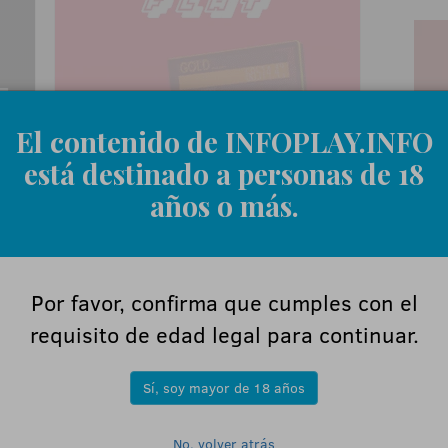
El contenido de INFOPLAY.INFO
está destinado a personas de 18
años o más.
Por favor, confirma que cumples con el
requisito de edad legal para continuar.
ÚL
Sí, soy mayor de 18 años
.
DE
GA
re
No, volver atrás