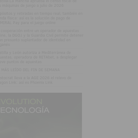
stilla-La Mancha aprueba el censo fiscal de
s máquinas de juego a julio de 2026
pósitos y retiradas en tiempo real, también en
enda física: así es la solución de pago de
MIRAL Pay para el juego online
 cooperación entre un operador de apuestas
line, la DGOJ y la Guardia Civil permite detener
un presunto suplantador de identidad en
ganés
stilla y León autoriza a Mediterránea de
uestas, operadora de RETAbet, a desplegar
eve puntos de apuestas
 MÁS LEÍDO DEL FIN DE SEMANA
istocrat lleva a la AGE 2026 el relevo de
agon Link: así es Phoenix Link