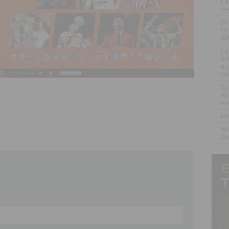
.
Ca
su
.
De
ti
AD
.
La
on
a 
Le
.
Ca
Ap
nu
.
LO
.
Ar
Dr