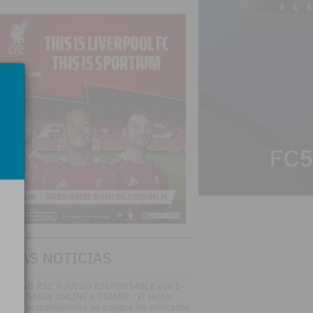
TIMAS NOTICIAS
SAYUNO RSC Y JUEGO RSEPONSABLE con E-
MING SPAIN ONLINE y COMAR: "El sector
gulado probablemente no copiará los mercados