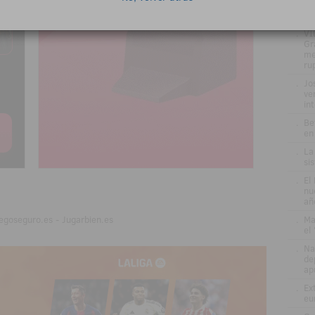
pr
el
.
VÍ
Gr
me
ru
.
Jo
ve
in
.
Be
en
.
La
si
.
El
nu
añ
.
Ma
egoseguro.es - Jugarbien.es
el
.
Na
de
ap
.
Ex
eu