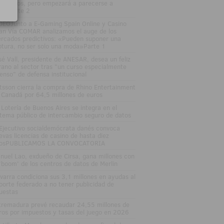
edictivos, pero empezará a parecerse a
los"Parte 2
DEOJunto a E-Gaming Spain Online y Casino
an Vía COMAR analizamos el auge de los
rcados predictivos: «Pueden suponer una
ptura, no ser solo una moda»Parte 1
sé Vall, presidente de ANESAR, desea un feliz
rano al sector tras "un curso especialmente
tenso" de defensa institucional
tsson cierra la compra de Rhino Entertainment
 Canadá por 64,5 millones de euros
 Lotería de Buenos Aires se integra en el
stema público de intercambio seguro de datos
 Ejecutivo socialdemócrata danés convoca
evas licencias de casino de hasta diez
osPUBLICAMOS LA CONVOCATORIA
nuel Lao, exdueño de Cirsa, gana millones con
 'boom' de los centros de datos de Merlin
varra condiciona sus 3,1 millones en ayudas al
porte federado a no tener publicidad de
uestas
tremadura prevé recaudar 24,55 millones de
ros por impuestos y tasas del juego en 2026