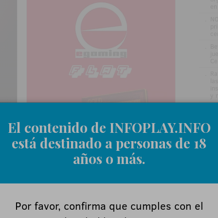
en
.
NO
pr
ce
.
Be
jue
Ce
.
Ra
la
in
y 
.
FO
ba
El contenido de INFOPLAY.INFO
.
BO
ho
está destinado a personas de 18
tr
años o más.
.
ZI
EN
.
La
Es
20
.
La
Por favor, confirma que cumples con el
de