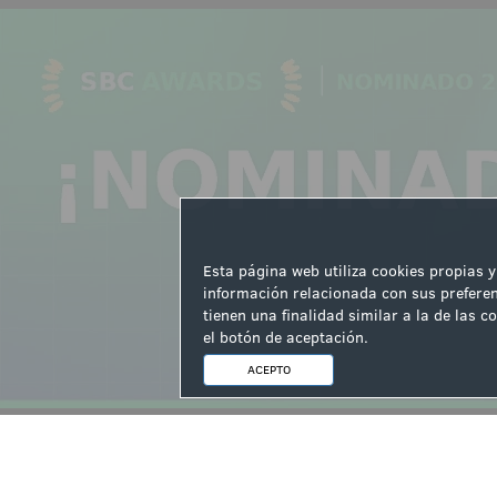
Comentarios:
Acepto las
normas de partic
Enviar
Esta página web utiliza cookies propias y
información relacionada con sus preferen
tienen una finalidad similar a la de las
NOTICIAS RELACIONADAS
el botón de aceptación.
ACEPTO
·
MÁS CERCA QUE NUNCA: NOVOMATIC
PALMA DE MALLORCA PARA DAR RES
·
VÍDEO Grupo DC conquista por unani
VIII Premios Internacionales al Jue
·
SPORTIUM despliega en el ExpoCongr