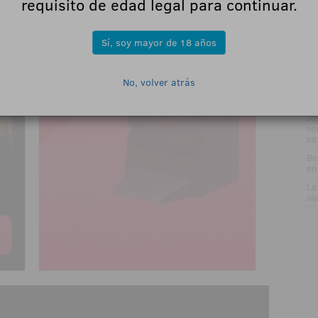
requisito de edad legal para continuar.
.
DE
GA
re
pr
Sí, soy mayor de 18 años
el
.
VÍ
Gr
No, volver atrás
me
ru
.
Jo
ve
in
.
Be
en
.
La
si