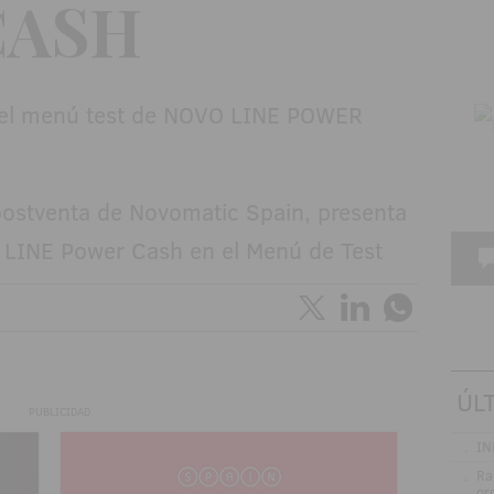
CASH
 postventa de Novomatic Spain, presenta
 LINE Power Cash en el Menú de Test
ÚL
PUBLICIDAD
.
IN
.
Ra
or