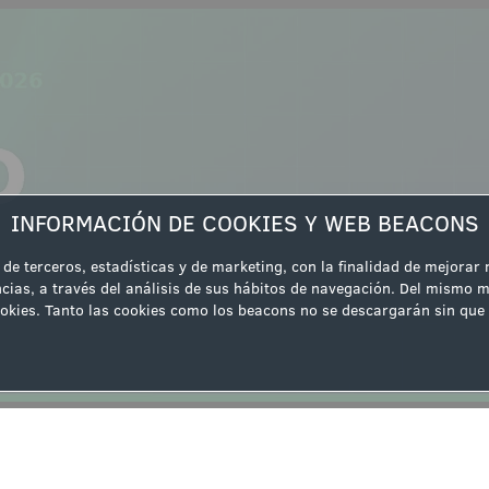
ipación
INFORMACIÓN DE COOKIES Y WEB BEACONS
 de terceros, estadísticas y de marketing, con la finalidad de mejorar
cias, a través del análisis de sus hábitos de navegación. Del mismo m
 cookies. Tanto las cookies como los beacons no se descargarán sin q
 SPAIN ABRE OFICINA DE SERVICIO POST VENTA EN
PUESTA INMEDIATA EN BALEARES
midad el premio a las Buenas Prácticas de RSC en los
go Responsable y RSC
eso su gran propuesta retail para los operadores