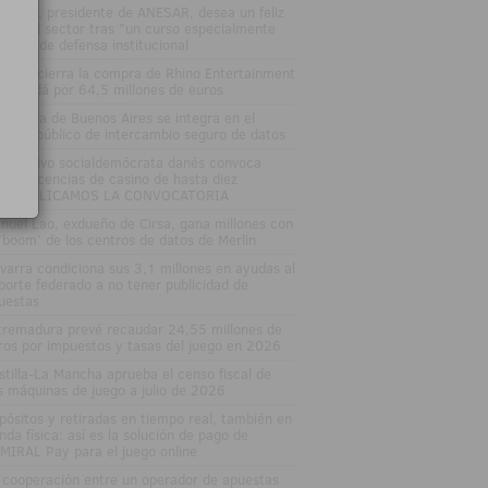
sé Vall, presidente de ANESAR, desea un feliz
rano al sector tras "un curso especialmente
tenso" de defensa institucional
tsson cierra la compra de Rhino Entertainment
 Canadá por 64,5 millones de euros
 Lotería de Buenos Aires se integra en el
stema público de intercambio seguro de datos
 Ejecutivo socialdemócrata danés convoca
evas licencias de casino de hasta diez
osPUBLICAMOS LA CONVOCATORIA
nuel Lao, exdueño de Cirsa, gana millones con
 'boom' de los centros de datos de Merlin
varra condiciona sus 3,1 millones en ayudas al
porte federado a no tener publicidad de
uestas
tremadura prevé recaudar 24,55 millones de
ros por impuestos y tasas del juego en 2026
stilla-La Mancha aprueba el censo fiscal de
s máquinas de juego a julio de 2026
pósitos y retiradas en tiempo real, también en
enda física: así es la solución de pago de
MIRAL Pay para el juego online
 cooperación entre un operador de apuestas