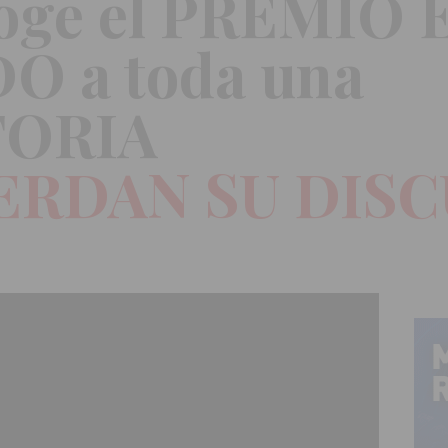
oge el PREMIO 
DO a toda una
TORIA
IERDAN SU DIS