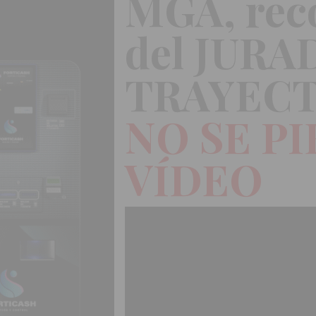
MGA, rec
del JURA
TRAYEC
NO SE P
VÍDEO