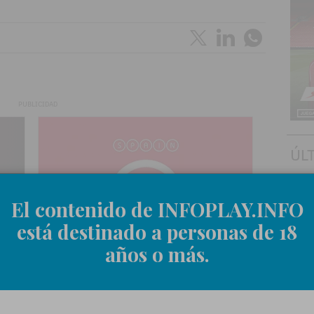
PUBLICIDAD
ÚL
.
La
de
El contenido de INFOPLAY.INFO
.
DE
GA
está destinado a personas de 18
re
pr
años o más.
el
.
VÍ
Gr
me
ru