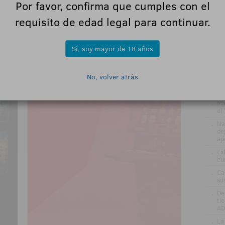
Por favor, confirma que cumples con el
.
Jo
ve
requisito de edad legal para continuar.
in
.
Be
en
Sí, soy mayor de 18 años
.
La
si
.
El
No, volver atrás
nu
añ
.
Ma
el
.
Na
de
ap
.
Ex
eu
.
Ca
su
.
De
ti
AD
.
La