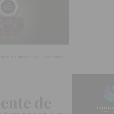
UNOS DE TRABAJO 'RSC'
TOP MARCAS
ente de