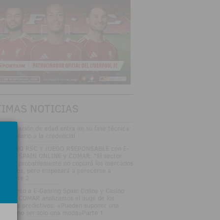
TIMAS NOTICIAS
 verificación de edad entra en su fase técnica:
l formulario a la credencial
SAYUNO RSC Y JUEGO RSEPONSABLE con E-
MING SPAIN ONLINE y COMAR: "El sector
gulado probablemente no copiará los mercados
edictivos, pero empezará a parecerse a
los"Parte 2
DEOJunto a E-Gaming Spain Online y Casino
an Vía COMAR analizamos el auge de los
rcados predictivos: «Pueden suponer una
ptura, no ser solo una moda»Parte 1