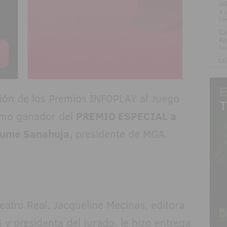
on
a 
Le
.
Ca
Ap
nu
.
LO
ión de los Premios INFOPLAY al Juego
omo ganador del
PREMIO ESPECIAL a
aume Sanahuja,
presidente de MGA.
eatro Real, Jacqueline Mecinas, editora
 presidenta del jurado, le hizo entrega