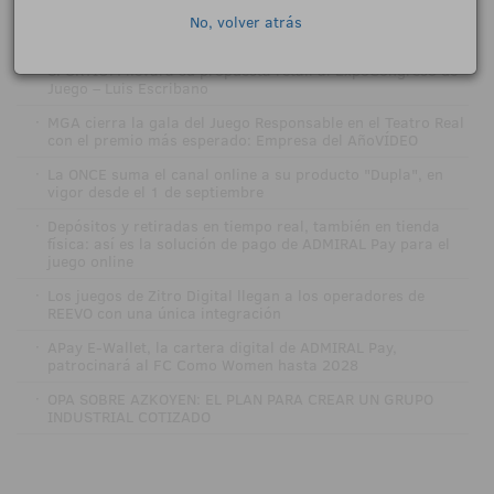
1
No, volver atrás
·
Betano y el FC Porto renuevan su alianza hasta 2029
·
SPORTIUM llevará su propuesta retail al ExpoCongreso de
Juego – Luis Escribano
·
MGA cierra la gala del Juego Responsable en el Teatro Real
con el premio más esperado: Empresa del AñoVÍDEO
·
La ONCE suma el canal online a su producto "Dupla", en
vigor desde el 1 de septiembre
·
Depósitos y retiradas en tiempo real, también en tienda
física: así es la solución de pago de ADMIRAL Pay para el
juego online
·
Los juegos de Zitro Digital llegan a los operadores de
REEVO con una única integración
·
APay E-Wallet, la cartera digital de ADMIRAL Pay,
patrocinará al FC Como Women hasta 2028
·
OPA SOBRE AZKOYEN: EL PLAN PARA CREAR UN GRUPO
INDUSTRIAL COTIZADO