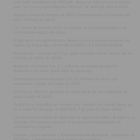
.
José Vall, presidente de ANESAR, desea un feliz verano al sector
tras "un curso especialmente intenso" de defensa institucional
.
Betsson cierra la compra de Rhino Entertainment en Canadá por
64,5 millones de euros
.
La Lotería de Buenos Aires se integra en el sistema público de
intercambio seguro de datos
.
El Ejecutivo socialdemócrata danés convoca nuevas licencias de
casino de hasta diez añosPUBLICAMOS LA CONVOCATORIA
.
Manuel Lao, exdueño de Cirsa, gana millones con el 'boom' de los
centros de datos de Merlin
.
Navarra condiciona sus 3,1 millones en ayudas al deporte
federado a no tener publicidad de apuestas
.
Extremadura prevé recaudar 24,55 millones de euros por
impuestos y tasas del juego en 2026
.
Castilla-La Mancha aprueba el censo fiscal de sus máquinas de
juego a julio de 2026
.
Depósitos y retiradas en tiempo real, también en tienda física: así
es la solución de pago de ADMIRAL Pay para el juego online
.
La cooperación entre un operador de apuestas online, la DGOJ y la
Guardia Civil permite detener a un presunto suplantador de
identidad en Leganés
.
Castilla y León autoriza a Mediterránea de Apuestas, operadora de
RETAbet, a desplegar nueve puntos de apuestas