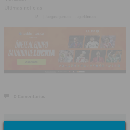
Últimas noticias
18+ | Juegoseguro.es - Jugarbien.es
0 Comentarios
Déjanos tu opinión