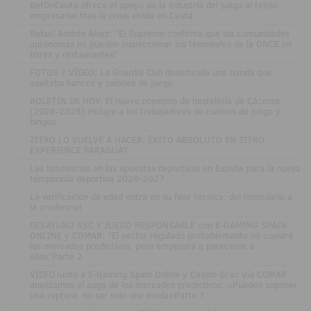
.
BetOnCeuta ofrece el apoyo de la industria del juego al tejido
empresarial tras la crisis vivida en Ceuta
.
Rafael Andrés Álvez: "El Supremo confirma que las comunidades
autónomas no pueden inspeccionar los terminales de la ONCE en
bares y restaurantes"
.
FOTOS Y VÍDEO: La Guardia Civil desarticula una banda que
asaltaba bancos y salones de juego
.
BOLETÍN DE HOY: El nuevo convenio de hostelería de Cáceres
(2026-2028) incluye a los trabajadores de casinos de juego y
bingos
.
ZITRO LO VUELVE A HACER: ÉXITO ABSOLUTO EN ZITRO
EXPERIENCE PARAGUAY
.
Las tendencias en las apuestas deportivas en España para la nueva
temporada deportiva 2026-2027
.
La verificación de edad entra en su fase técnica: del formulario a
la credencial
.
DESAYUNO RSC Y JUEGO RESPONSABLE con E-GAMING SPAIN
ONLINE y COMAR: "El sector regulado probablemente no copiará
los mercados predictivos, pero empezará a parecerse a
ellos"Parte 2
.
VÍDEOJunto a E-Gaming Spain Online y Casino Gran Vía COMAR
analizamos el auge de los mercados predictivos: «Pueden suponer
una ruptura, no ser solo una moda»Parte 1