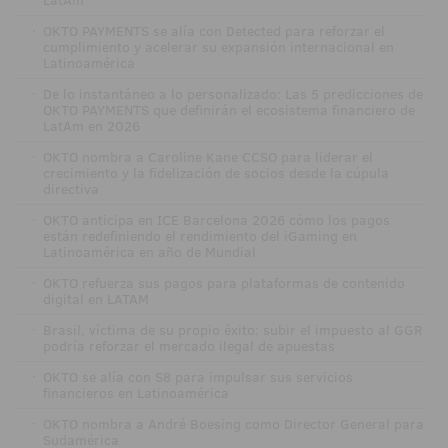
·
OKTO PAYMENTS se alía con Detected para reforzar el
cumplimiento y acelerar su expansión internacional en
Latinoamérica
·
De lo instantáneo a lo personalizado: Las 5 predicciones de
OKTO PAYMENTS que definirán el ecosistema financiero de
LatAm en 2026
·
OKTO nombra a Caroline Kane CCSO para liderar el
crecimiento y la fidelización de socios desde la cúpula
directiva
·
OKTO anticipa en ICE Barcelona 2026 cómo los pagos
están redefiniendo el rendimiento del iGaming en
Latinoamérica en año de Mundial
·
OKTO refuerza sus pagos para plataformas de contenido
digital en LATAM
·
Brasil, víctima de su propio éxito: subir el impuesto al GGR
podría reforzar el mercado ilegal de apuestas
·
OKTO se alía con S8 para impulsar sus servicios
financieros en Latinoamérica
·
OKTO nombra a André Boesing como Director General para
Sudamérica